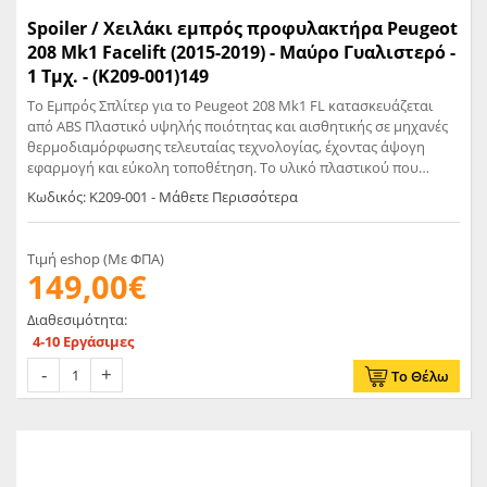
Spoiler / Χειλάκι εμπρός προφυλακτήρα Peugeot
208 Mk1 Facelift (2015-2019) - Μαύρο Γυαλιστερό -
1 Τμχ. - (K209-001)149
Το Εμπρός Σπλίτερ για το Peugeot 208 Mk1 FL κατασκευάζεται
από ABS Πλαστικό υψηλής ποιότητας και αισθητικής σε μηχανές
θερμοδιαμόρφωσης τελευταίας τεχνολογίας, έχοντας άψογη
εφαρμογή και εύκολη τοποθέτηση. Το υλικό πλαστικού που
χρησιμοποιείται για την δημιουργία προϊόντων έρχεται σε
Κωδικός: K209-001 - Μάθετε Περισσότερα
Μαύρο Γυαλιστερό χρώμα και με αντιχαρακτική επιφάνεια.
Συνοδεύεται από προστατευτική μεμβράνη όπου αφαιρείται πριν
την τοποθέτηση.
Τιμή eshop (Με ΦΠΑ)
149,00€
Διαθεσιμότητα:
4-10 Εργάσιμες
Το Θέλω