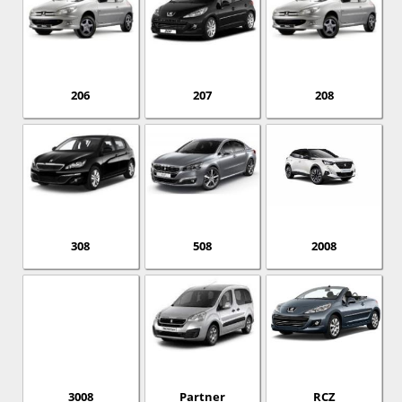
206
207
208
308
508
2008
3008
Partner
RCZ