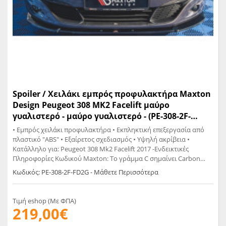
Spoiler / Χειλάκι εμπρός προφυλακτήρα Maxton
Design Peugeot 308 MK2 Facelift μαύρο
γυαλιστερό - μαύρο γυαλιστερό - (PE-308-2F-
FD2G)
• Εμπρός χειλάκι προφυλακτήρα • Εκπληκτική επεξεργασία από
πλαστικό "ABS" • Εξαίρετος σχεδιασμός • Υψηλή ακρίβεια •
Κατάλληλο για: Peugeot 308 Mk2 Facelift 2017 -Ενδεικτικές
Πληροφορίες Κωδικού Maxton: Το γράμμα C σημαίνει Carbon
Look Το γράμμα G σημαίνει Glossy Black Το γράμμα T σημαίνει
Κωδικός: PE-308-2F-FD2G - Μάθετε Περισσότερα
Matt
Τιμή eshop (Με ΦΠΑ)
219,00€