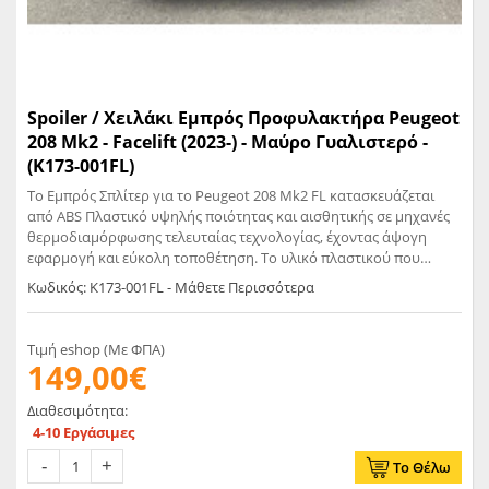
Spoiler / Χειλάκι Εμπρός Προφυλακτήρα Peugeot
208 Mk2 - Facelift (2023-) - Μαύρο Γυαλιστερό -
(K173-001FL)
Το Εμπρός Σπλίτερ για το Peugeot 208 Mk2 FL κατασκευάζεται
από ABS Πλαστικό υψηλής ποιότητας και αισθητικής σε μηχανές
θερμοδιαμόρφωσης τελευταίας τεχνολογίας, έχοντας άψογη
εφαρμογή και εύκολη τοποθέτηση. Το υλικό πλαστικού που
χρησιμοποιείται για την δημιουργία προϊόντων έρχεται σε
Κωδικός: K173-001FL - Μάθετε Περισσότερα
Μαύρο Γυαλιστερό χρώμα και με αντιχαρακτική επιφάνεια.
Συνοδεύεται από προστατευτική μεμβράνη όπου αφαιρείται πριν
την τοποθέτηση.
Τιμή eshop (Με ΦΠΑ)
149,00€
Διαθεσιμότητα:
4-10 Εργάσιμες
Το Θέλω