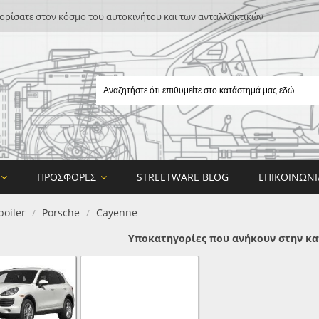
ρίσατε στον κόσμο του αυτοκινήτου και των ανταλλακτικών
ΠΡΟΣΦΟΡΈΣ
STREETWARE BLOG
ΕΠΙΚΟΙΝΩΝΊ
poiler
Porsche
Cayenne
/
/
Υποκατηγορίες που ανήκουν στην κα
E
ON DESIGN