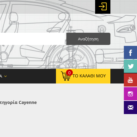
Αναζήτηση
0
ΤΟ ΚΑΛΆΘΙ ΜΟΥ
Α
τηγορία Cayenne
0,00 €
ΚΑΘΑΡΌ ΣΎΝΟΛΟ:
0,00 €
ΤΕΛΙΚΌ ΣΎΝΟΛΟ: