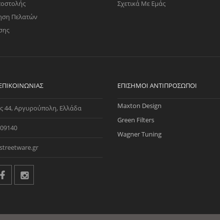
ποστολής
Σχετικά Με Εμάς
ηση Πελατών
σης
 ΕΠΙΚΟΙΝΩΝΊΑΣ
ΕΠΊΣΗΜΟΙ ΑΝΤΙΠΡΌΣΩΠΟΙ
Maxton Design
ς 44, Αργυρούπολη, Ελλάδα
Green Filters
09140
Wagner Tuning
streetware.gr