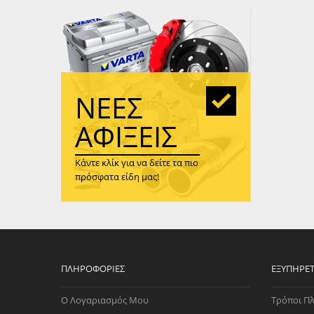
WAST
RENA
ΑΝΤΛ
ΛΕΊΠ
(TURB
ΝΈΕΣ
ΑΝΤΛ
ΑΦΊΞΕΙΣ
Κάντε κλίκ για να δείτε τα πιο
πρόσφατα είδη μας!
ΠΛΗΡΟΦΟΡΊΕΣ
ΕΞΥΠΗΡΈ
Ο Λογαριασμός Μου
Τρόποι Π