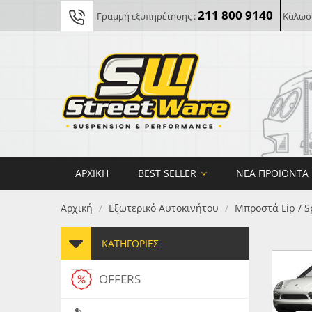
211 800 9140
Γραμμή εξυπηρέτησης :
Καλωσο
ΑΡΧΙΚΉ
BEST SELLER
ΝΈΑ ΠΡΟΪΌΝΤΑ
Αρχική
Εξωτερικό Αυτοκινήτου
Μπροστά Lip / S
/
/
ΚΑΤΗΓΟΡΊΕΣ
OFFERS
FORG
MAXT