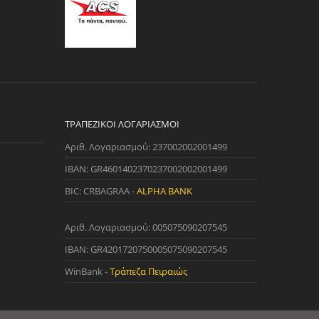
ΤΡΑΠΕΖΙΚΟΊ ΛΟΓΑΡΙΑΣΜΟΊ
Αριθ. Λογαριασμού: 237002002001499
IBAN: GR4601402370237002002001499
BIC: CRBAGRAA -
ALPHA BANK
Αριθ. Λογαριασμού: 005075090207545
IBAN: GR4201720750005075090207545
WinBank -
Τράπεζα Πειραιώς