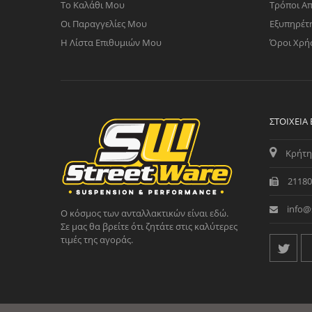
Το Καλάθι Μου
Τρόποι Α
Οι Παραγγελίες Μου
Εξυπηρέτ
Η Λίστα Επιθυμιών Μου
Όροι Χρή
ΣΤΟΙΧΕΊΑ
Κρήτη
21180
info@
Ο κόσμος των ανταλλακτικών είναι εδώ.
Σε μας θα βρείτε ότι ζητάτε στις καλύτερες
τιμές της αγοράς.