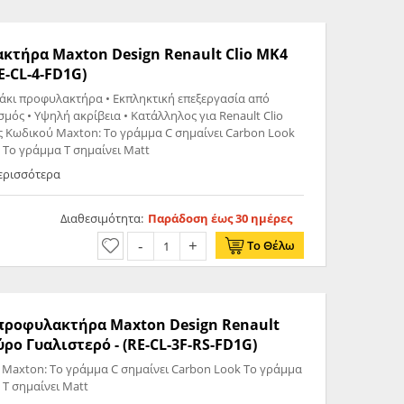
ακτήρα Maxton Design Renault Clio MK4
E-CL-4-FD1G)
λάκι προφυλακτήρα • Εκπληκτική επεξεργασία από
σμός • Υψηλή ακρίβεια • Κατάλληλος για Renault Clio
ς Κωδικού Maxton: Το γράμμα C σημαίνει Carbon Look
k Το γράμμα T σημαίνει Matt
Περισσότερα
Διαθεσιμότητα:
Παράδοση έως 30 ημέρες
Το Θέλω
ς προφυλακτήρα Maxton Design Renault
ρο Γυαλιστερό - (RE-CL-3F-RS-FD1G)
 Maxton: Το γράμμα C σημαίνει Carbon Look Το γράμμα
 T σημαίνει Matt