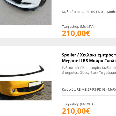
Κωδικός: RE-CL-3F-RS-FD1G - Μάθ
Τιμή eshop (Με ΦΠΑ)
210,00€
Spoiler / Χειλάκι εμπρό
Megane II RS Μαύρο Γυαλι
Ενδεικτικές Πληροφορίες Κωδικού
G σημαίνει Glossy Black Το γράμμα
Κωδικός: RE-ME-2F-RS-FD1G - Μάθ
Τιμή eshop (Με ΦΠΑ)
210,00€