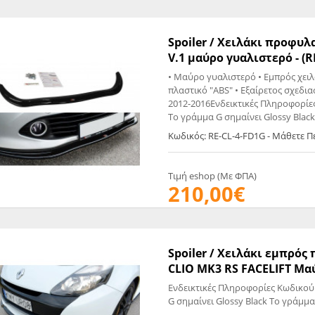
Spoiler / Χειλάκι προφυλ
V.1 μαύρο γυαλιστερό - (R
• Μαύρο γυαλιστερό • Εμπρός χει
πλαστικό "ABS" • Εξαίρετος σχεδια
2012-2016Ενδεικτικές Πληροφορίε
Το γράμμα G σημαίνει Glossy Blac
Κωδικός: RE-CL-4-FD1G - Μάθετε 
Τιμή eshop (Με ΦΠΑ)
210,00€
Spoiler / Χειλάκι εμπρό
CLIO MK3 RS FACELIFT Μαύ
Ενδεικτικές Πληροφορίες Κωδικού
G σημαίνει Glossy Black Το γράμμα