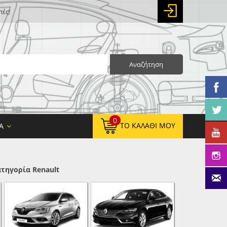
πές!
Αναζήτηση
0
ΤΟ ΚΑΛΆΘΙ ΜΟΥ
Α
τηγορία Renault
0,00 €
ΚΑΘΑΡΌ ΣΎΝΟΛΟ:
0,00 €
ΤΕΛΙΚΌ ΣΎΝΟΛΟ: