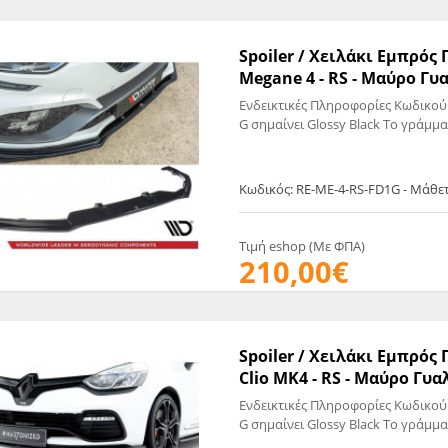
EGATE
ΚΆΛΥΜΜΑ
ULT
CUPRA
ΊΑ ΒΕΝΖΊΝΗΣ
ΨΕΥΤΟΚΆΠΑΚΟΥ
Spoiler / Χειλάκι Εμπρό
Megane 4 - RS - Μαύρο Γυα
ΤΗΣ ΥΠΟΠΊΕΣΗΣ
ΒΆΣΕΙΣ ΜΗΧΑΝΉΣ
Ενδεικτικές Πληροφορίες Κωδικού
O)
G σημαίνει Glossy Black Το γράμμα
ΊΑ ΝΕΡΟΎ
Κωδικός: RE-ME-4-RS-FD1G - Μάθε
Τιμή eshop (Με ΦΠΑ)
210,00€
Spoiler / Χειλάκι Εμπρό
Clio MK4 - RS - Μαύρο Γυα
Ενδεικτικές Πληροφορίες Κωδικού
G σημαίνει Glossy Black Το γράμμα