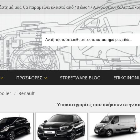
άστημά μας, θα παραμείνει κλειστό από 13 έως 17 Αυγούστου. Καλές Διακο
ΠΡΟΣΦΟΡΈΣ
STREETWARE BLOG
ΕΠΙΚΟΙΝΩΝΊ
poiler
Renault
/
Υποκατηγορίες που ανήκουν στην κα
E
ON DESIGN