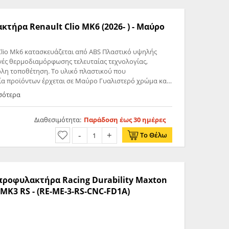
ρα Renault Clio MK6 (2026- ) - Μαύρο
 Clio Mk6 κατασκευάζεται από ABS Πλαστικό υψηλής
ανές θερμοδιαμόρφωσης τελευταίας τεχνολογίας,
λη τοποθέτηση. Το υλικό πλαστικού που
γία προϊόντων έρχεται σε Μαύρο Γυαλιστερό χρώμα και
οδεύεται από προστατευτική μεμβράνη όπου αφαιρείται
σσότερα
Διαθεσιμότητα:
Παράδοση έως 30 ημέρες
Το Θέλω
 προφυλακτήρα Racing Durability Maxton
K3 RS - (RE-ME-3-RS-CNC-FD1A)