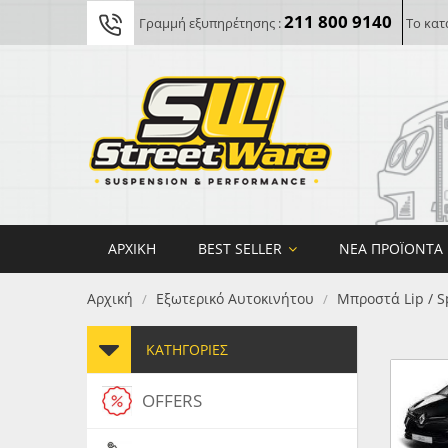
211 800 9140
Γραμμή εξυπηρέτησης :
Το κατ
ΑΡΧΙΚΉ
BEST SELLER
ΝΈΑ ΠΡΟΪΌΝΤΑ
Αρχική
Εξωτερικό Αυτοκινήτου
Μπροστά Lip / S
/
/
ΚΑΤΗΓΟΡΊΕΣ
OFFERS
FORG
MAXT