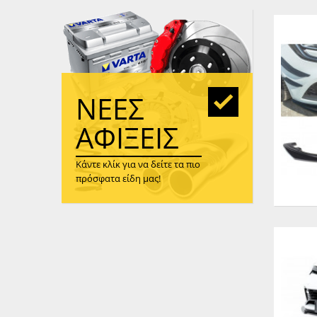
WAST
RENA
ΑΝΤΛ
ΛΕΊΠ
(TURB
ΝΈΕΣ
ΑΝΤΛ
ΑΦΊΞΕΙΣ
Κάντε κλίκ για να δείτε τα πιο
πρόσφατα είδη μας!