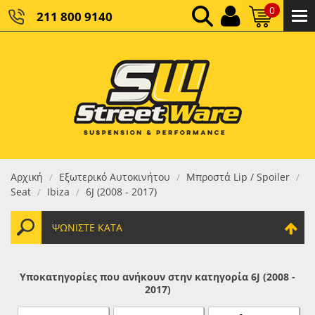
0
211 800 9140
0,00 €
ΚΑΘΑΡΌ ΣΎΝΟΛΟ:
0,00 €
ΤΕΛΙΚΌ ΣΎΝΟΛΟ:
Αρχική
Εξωτερικό Αυτοκινήτου
Μπροστά Lip / Spoiler
/
/
/
Seat
Ibiza
6J (2008 - 2017)
/
/
ΨΩΝΊΣΤΕ ΚΑΤΆ
Υποκατηγορίες που ανήκουν στην κατηγορία 6J (2008 -
2017)