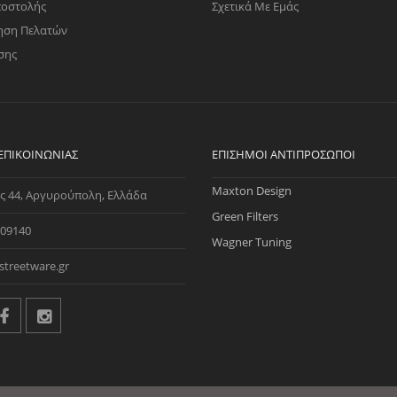
ποστολής
Σχετικά Με Εμάς
ηση Πελατών
σης
 ΕΠΙΚΟΙΝΩΝΊΑΣ
ΕΠΊΣΗΜΟΙ ΑΝΤΙΠΡΌΣΩΠΟΙ
Maxton Design
ς 44, Αργυρούπολη, Ελλάδα
Green Filters
09140
Wagner Tuning
streetware.gr