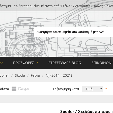
άστημά μας, θα παραμείνει κλειστό από 13 έως 17 Αυγούστου. Καλές Διακο
ΠΡΟΣΦΟΡΈΣ
STREETWARE BLOG
ΕΠΙΚΟΙΝΩΝΊ
poiler
Skoda
Fabia
NJ (2014 - 2021)
/
/
/
Πλέγμα
Λίστα
Ταξινόμηση κατά
E
Spoiler / Χειλάκι εμπρό
ON DESIGN