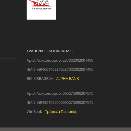
ΤΡΑΠΕΖΙΚΟΊ ΛΟΓΑΡΙΑΣΜΟΊ
Αριθ. Λογαριασμού: 237002002001499
IBAN: GR4601402370237002002001499
BIC: CRBAGRAA -
ALPHA BANK
Αριθ. Λογαριασμού: 005075090207545
IBAN: GR4201720750005075090207545
WinBank -
Τράπεζα Πειραιώς