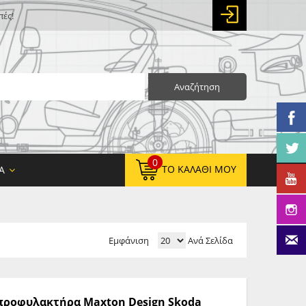
πές!
Αναζήτηση
0
ΤΟ ΚΑΛΆΘΙ ΜΟΥ
Α
Εμφάνιση
Ανά Σελίδα
0,00 €
ΚΑΘΑΡΌ ΣΎΝΟΛΟ:
0,00 €
ΤΕΛΙΚΌ ΣΎΝΟΛΟ:
ς προφυλακτήρα Maxton Design Skoda