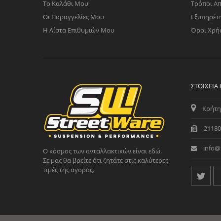
Το Καλάθι Μου
Τρόποι Α
Οι Παραγγελίες Μου
Εξυπηρέτ
Η Λίστα Επιθυμιών Μου
Όροι Χρή
ΣΤΟΙΧΕΊΑ
Κρήτη
21180
info@
Ο κόσμος των ανταλλακτικών είναι εδώ.
Σε μας θα βρείτε ότι ζητάτε στις καλύτερες
τιμές της αγοράς.