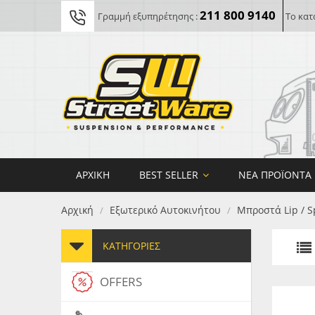
211 800 9140
Γραμμή εξυπηρέτησης :
Το κατ
ΑΡΧΙΚΉ
BEST SELLER
ΝΈΑ ΠΡΟΪΌΝΤΑ
Αρχική
Εξωτερικό Αυτοκινήτου
Μπροστά Lip / S
/
/
ΚΑΤΗΓΟΡΊΕΣ
OFFERS
FORG
MAXT