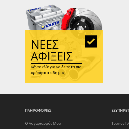
WAST
RENA
ΑΝΤΛ
ΛΕΊΠ
(TURB
ΝΈΕΣ
ΑΝΤΛ
ΑΦΊΞΕΙΣ
Κάντε κλίκ για να δείτε τα πιο
πρόσφατα είδη μας!
ΠΛΗΡΟΦΟΡΊΕΣ
ΕΞΥΠΗΡΈ
Ο Λογαριασμός Μου
Τρόποι Π