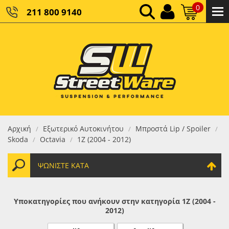
0
211 800 9140
0,00 €
ΚΑΘΑΡΌ ΣΎΝΟΛΟ:
0,00 €
ΤΕΛΙΚΌ ΣΎΝΟΛΟ:
Αρχική
Εξωτερικό Αυτοκινήτου
Μπροστά Lip / Spoiler
/
/
/
Skoda
Octavia
1Z (2004 - 2012)
/
/
ΨΩΝΊΣΤΕ ΚΑΤΆ
Υποκατηγορίες που ανήκουν στην κατηγορία 1Z (2004 -
2012)