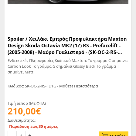
Spoiler / Χειλάκι Εμπρός Προφυλακτήρα Maxton
Design Skoda Octavia MK2 (1Z) RS - Prefacelift -
(2005-2008) - Μαύρο Γυαλιστερό - (SK-OC-2-RS-
FD1G)
Ενδεικτικές Πληροφορίες Κωδικού Maxton: Το γράμμα C σημαίνει
Carbon Look Το γράμμα G σημαίνει Glossy Black Το γράμμα T
σημαίνει Matt
Κωδικός: SK-OC-2-RS-FD1G - Μάθετε Περισσότερα
Τιμή eshop (Με ΦΠΑ)
210,00€
Διαθεσιμότητα:
Παράδοση έως 30 ημέρες