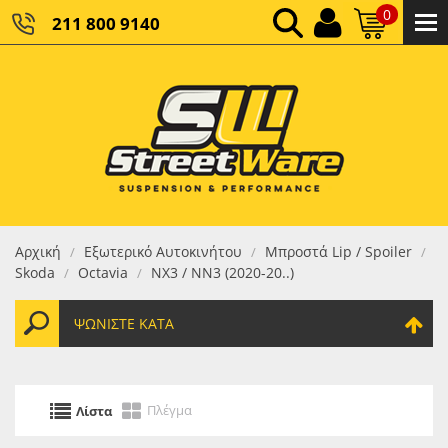
0
211 800 9140
0,00 €
ΚΑΘΑΡΌ ΣΎΝΟΛΟ:
0,00 €
ΤΕΛΙΚΌ ΣΎΝΟΛΟ:
Αρχική
Εξωτερικό Αυτοκινήτου
Μπροστά Lip / Spoiler
/
/
/
Skoda
Octavia
NX3 / NN3 (2020-20..)
/
/
ΨΩΝΊΣΤΕ ΚΑΤΆ
Πλέγμα
Λίστα