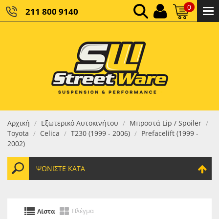
0
211 800 9140
0,00 €
ΚΑΘΑΡΌ ΣΎΝΟΛΟ:
0,00 €
ΤΕΛΙΚΌ ΣΎΝΟΛΟ:
Αρχική
Εξωτερικό Αυτοκινήτου
Μπροστά Lip / Spoiler
/
/
/
Toyota
Celica
T230 (1999 - 2006)
Prefacelift (1999 -
/
/
/
2002)
ΨΩΝΊΣΤΕ ΚΑΤΆ
Πλέγμα
Λίστα