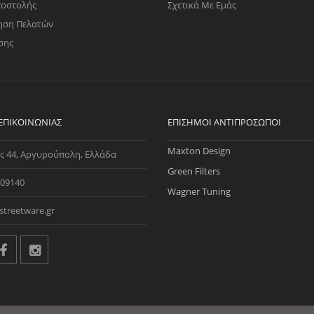
ποστολής
Σχετικά Με Εμάς
ηση Πελατών
σης
 ΕΠΙΚΟΙΝΩΝΊΑΣ
ΕΠΊΣΗΜΟΙ ΑΝΤΙΠΡΌΣΩΠΟΙ
Maxton Design
ς 44, Αργυρούπολη, Ελλάδα
Green Filters
09140
Wagner Tuning
streetware.gr