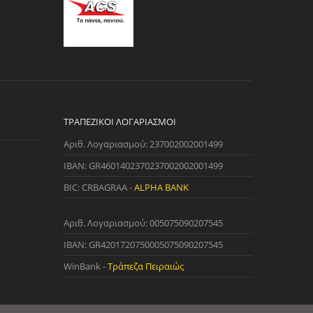
ΤΡΑΠΕΖΙΚΟΊ ΛΟΓΑΡΙΑΣΜΟΊ
Αριθ. Λογαριασμού: 237002002001499
IBAN: GR4601402370237002002001499
BIC: CRBAGRAA -
ALPHA BANK
Αριθ. Λογαριασμού: 005075090207545
IBAN: GR4201720750005075090207545
WinBank -
Τράπεζα Πειραιώς