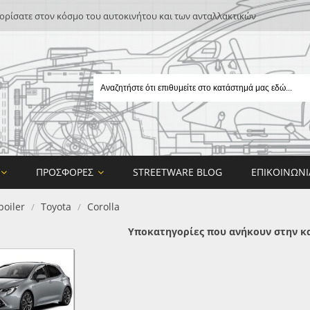
ρίσατε στον κόσμο του αυτοκινήτου και των ανταλλακτικών
ΠΡΟΣΦΟΡΈΣ
STREETWARE BLOG
ΕΠΙΚΟΙΝΩΝΊ
poiler
Toyota
Corolla
/
/
Υποκατηγορίες που ανήκουν στην κα
E
ON DESIGN