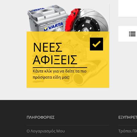
WAST
RENA
ΑΝΤΛ
ΛΕΊΠ
(TURB
ΝΈΕΣ
ΑΝΤΛ
ΑΦΊΞΕΙΣ
Κάντε κλίκ για να δείτε τα πιο
πρόσφατα είδη μας!
ΠΛΗΡΟΦΟΡΊΕΣ
ΕΞΥΠΗΡΈ
Ο Λογαριασμός Μου
Τρόποι Π