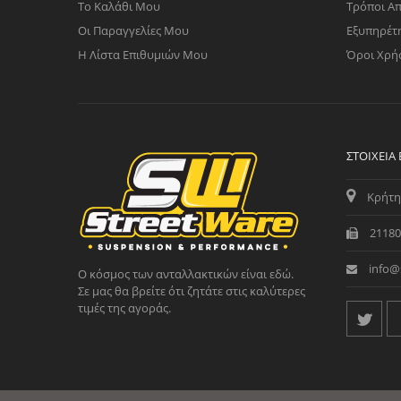
Το Καλάθι Μου
Τρόποι Α
Οι Παραγγελίες Μου
Εξυπηρέτ
Η Λίστα Επιθυμιών Μου
Όροι Χρή
ΣΤΟΙΧΕΊΑ
Κρήτη
21180
info@
Ο κόσμος των ανταλλακτικών είναι εδώ.
Σε μας θα βρείτε ότι ζητάτε στις καλύτερες
τιμές της αγοράς.