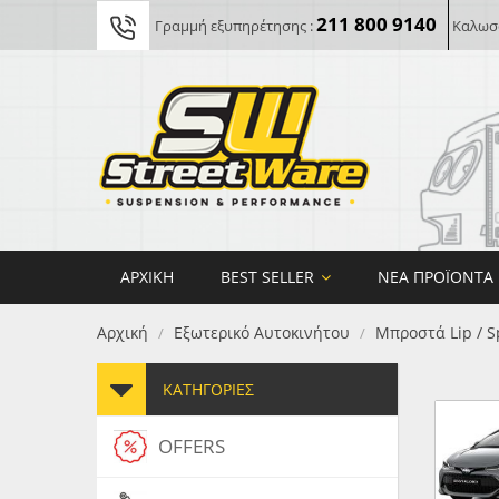
211 800 9140
Γραμμή εξυπηρέτησης :
Καλωσο
ΑΡΧΙΚΉ
BEST SELLER
ΝΈΑ ΠΡΟΪΌΝΤΑ
Αρχική
Εξωτερικό Αυτοκινήτου
Μπροστά Lip / S
/
/
ΚΑΤΗΓΟΡΊΕΣ
OFFERS
FORG
MAXT