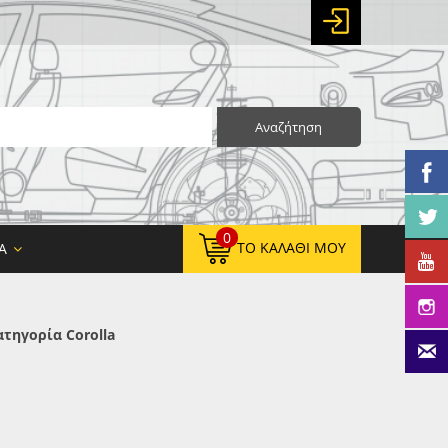
Αναζήτηση
0
ΤΟ ΚΑΛΆΘΙ ΜΟΥ
Α
τηγορία Corolla
0,00 €
ΚΑΘΑΡΌ ΣΎΝΟΛΟ:
0,00 €
ΤΕΛΙΚΌ ΣΎΝΟΛΟ: