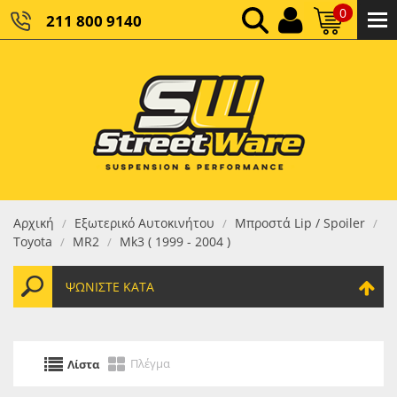
0
211 800 9140
0,00 €
ΚΑΘΑΡΌ ΣΎΝΟΛΟ:
0,00 €
ΤΕΛΙΚΌ ΣΎΝΟΛΟ:
Αρχική
Εξωτερικό Αυτοκινήτου
Μπροστά Lip / Spoiler
/
/
/
Toyota
MR2
Mk3 ( 1999 - 2004 )
/
/
ΨΩΝΊΣΤΕ ΚΑΤΆ
Πλέγμα
Λίστα