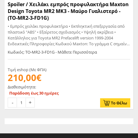
Spoiler / Χειλάκι εμπρός προφυλακτήρα Maxton
Design Toyota MR2 MK3 - Μαύρο Γυαλιστερό -
(TO-MR2-3-FD1G)
• Εμπρός χειλάκι προφυλακτήρα • Εκπληκτική επεξεργασία από
πλαστικό "ABS" • Εξαίρετος σχεδιασμός • Υψηλή ακρίβεια •
Κατάλληλος για Toyota MR2 Prefacelift version 1999-2004
Ενδεικτικές Πληροφορίες Κωδικού Maxton: Το γράμμα C σημαίνει
Carbon Look Το γράμμα G σημαίνει Glossy Black Το γράμμα T
Κωδικός: TO-MR2-3-FD1G - Μάθετε Περισσότερα
σημαίνει Matt
Τιμή eshop (Με ΦΠΑ)
210,00€
Διαθεσιμότητα:
Παράδοση έως 30 ημέρες
Το Θέλω