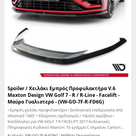
Spoiler / Χειλάκι Εμπρός Προφυλακτήρα V.6
Maxton Design VW Golf 7 - R / R-Line - Facelift -
Μαύρο Γυαλιστερό - (VW-GO-7F-R-FD6G)
• Εμπρός χειλάκι προφυλακτήρα • Εκπληκτική επεξεργασία από
πλαστικό "ABS" • Εξαίρετος σχεδιασμός • Υψηλή ακρίβεια •
Κατάλληλος για VW GOLF 7 R FACELIFT 2017-Ενδεικτικές
Πληροφορίες Κωδικού Maxton: Το γράμμα C σημαίνει Carbon
Look Το γράμμα G σημαίνει Glossy Black Το γράμμα T σημαίνει
Κωδικός: VW-GO-7F-R-FD6G - Μάθετε Περισσότερα