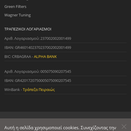
Green Filters
Wagner Tuning
ΤΡΑΠΕΖΙΚΟΊ ΛΟΓΑΡΙΑΣΜΟΊ
Αριθ. Λογαριασμού: 237002002001499
IBAN: GR4601402370237002002001499
BIC: CRBAGRAA -
ALPHA BANK
Αριθ. Λογαριασμού: 005075090207545
IBAN: GR4201720750005075090207545
WinBank -
Τράπεζα Πειραιώς
© 2022 StreetWare. All Rights Reserved. | Designed and Developed
by
Αυτή η σελίδα χρησιμοποιεί cookies. Συνεχίζοντας την
Primesoft
&
CodeCave