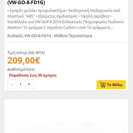
(VW-GO-8-FD1G)
• Εμπρός χειλάκι προφυλακτήρα • Εκπληκτική επεξεργασία από
πλαστικό "ABS" • Εξαίρετος σχεδιασμός • Υψηλή ακρίβεια •
Κατάλληλο για VW Golf 8 2019-Ενδεικτικές Πληροφορίες Κωδικού
Maxton: Το γράμμα C σημαίνει Carbon Look Το γράμμα G
σημαίνει Glossy Black Το γράμμα T σημαίνει Matt
Κωδικός: VW-GO-8-FD1G - Μάθετε Περισσότερα
Τιμή eshop (Με ΦΠΑ)
209,00€
Διαθεσιμότητα:
Παράδοση έως 30 ημέρες
Το Θέλω