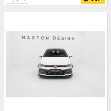
Το Θέλω