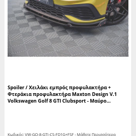
Spoiler / Χειλάκι εμπρός προφυλακτήρα +
Φτεράκια προφυλακτήρα Maxton Design V.1
Volkswagen Golf 8 GTI Clubsport - Μαύρο
Γυαλιστερό - (VW-GO-8-GTI-CS-FD1G+FSF)
Κωδικός: VW-GO-8-GTI-CS-FD1G+FSF - Μάθετε Περισσότερα