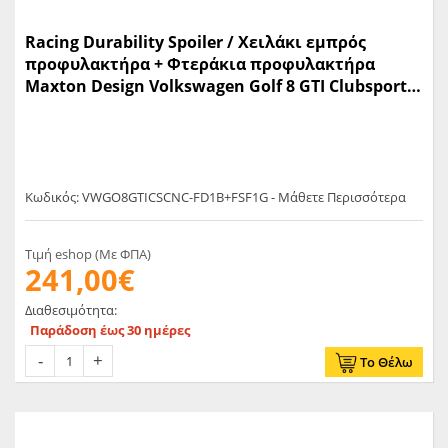
Racing Durability Spoiler / Χειλάκι εμπρός
προφυλακτήρα + Φτεράκια προφυλακτήρα
Maxton Design Volkswagen Golf 8 GTI Clubsport -
(VWGO8GTICSCNC-FD1B+FSF1G)
Κωδικός: VWGO8GTICSCNC-FD1B+FSF1G - Μάθετε Περισσότερα
Τιμή eshop (Με ΦΠΑ)
241,00€
Διαθεσιμότητα:
Παράδοση έως 30 ημέρες
Το Θέλω