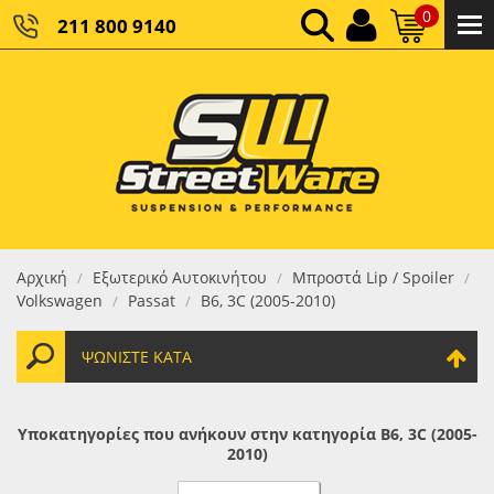
0
211 800 9140
0,00 €
ΚΑΘΑΡΌ ΣΎΝΟΛΟ:
0,00 €
ΤΕΛΙΚΌ ΣΎΝΟΛΟ:
Αρχική
Εξωτερικό Αυτοκινήτου
Μπροστά Lip / Spoiler
/
/
/
Volkswagen
Passat
B6, 3C (2005-2010)
/
/
ΨΩΝΊΣΤΕ ΚΑΤΆ
Υποκατηγορίες που ανήκουν στην κατηγορία B6, 3C (2005-
2010)