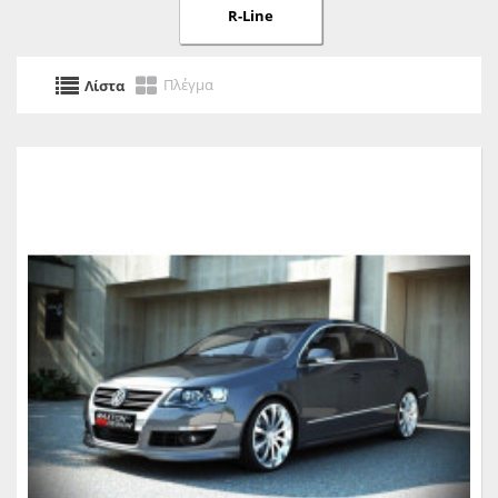
R-Line
Πλέγμα
Λίστα