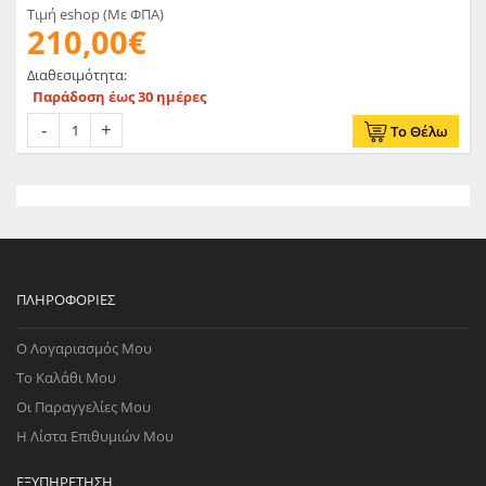
Τιμή eshop (Με ΦΠΑ)
210,00€
Διαθεσιμότητα:
Παράδοση έως 30 ημέρες
Το Θέλω
ΠΛΗΡΟΦΟΡΊΕΣ
Ο Λογαριασμός Μου
Το Καλάθι Μου
Οι Παραγγελίες Μου
Η Λίστα Επιθυμιών Μου
ΕΞΥΠΗΡΈΤΗΣΗ