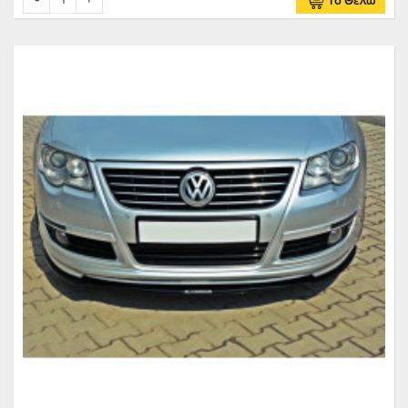
Το Θέλω