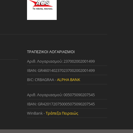
ΤΡΑΠΕΖΙΚΟΊ ΛΟΓΑΡΙΑΣΜΟΊ
Αριθ. Λογαριασμού: 237002002001499
IBAN: GR4601402370237002002001499
BIC: CRBAGRAA -
ALPHA BANK
Αριθ. Λογαριασμού: 005075090207545
IBAN: GR4201720750005075090207545
WinBank -
Τράπεζα Πειραιώς