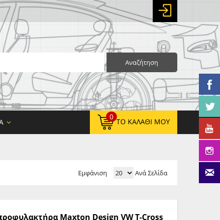
Αναζήτηση
0
ΤΟ ΚΑΛΆΘΙ ΜΟΥ
Α
Εμφάνιση
Ανά Σελίδα
0,00 €
ΚΑΘΑΡΌ ΣΎΝΟΛΟ:
0,00 €
ΤΕΛΙΚΌ ΣΎΝΟΛΟ:
ς προφυλακτήρα Maxton Design VW T-Cross