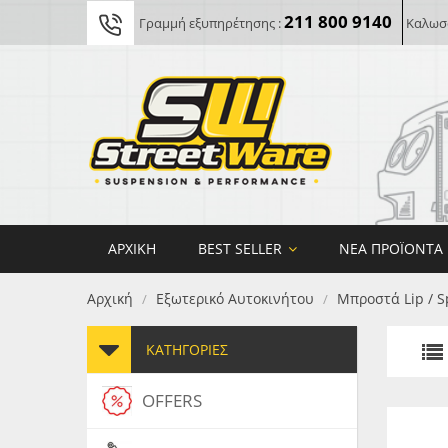
211 800 9140
Γραμμή εξυπηρέτησης :
Καλωσο
ΑΡΧΙΚΉ
BEST SELLER
ΝΈΑ ΠΡΟΪΌΝΤΑ
Αρχική
Εξωτερικό Αυτοκινήτου
Μπροστά Lip / S
/
/
ΚΑΤΗΓΟΡΊΕΣ
OFFERS
FORG
MAXT