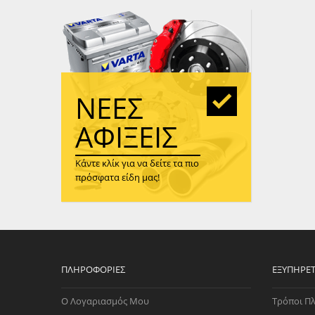
WAST
RENA
ΑΝΤΛ
ΛΕΊΠ
(TURB
ΝΈΕΣ
ΑΝΤΛ
ΑΦΊΞΕΙΣ
Κάντε κλίκ για να δείτε τα πιο
πρόσφατα είδη μας!
ΠΛΗΡΟΦΟΡΊΕΣ
ΕΞΥΠΗΡΈ
Ο Λογαριασμός Μου
Τρόποι Π