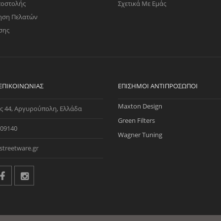
ποστολής
Σχετικά Με Εμάς
ηση Πελατών
σης
 ΕΠΙΚΟΙΝΩΝΊΑΣ
ΕΠΊΣΗΜΟΙ ΑΝΤΙΠΡΌΣΩΠΟΙ
Maxton Design
ς 44, Αργυρούπολη, Ελλάδα
Green Filters
09140
Wagner Tuning
streetware.gr