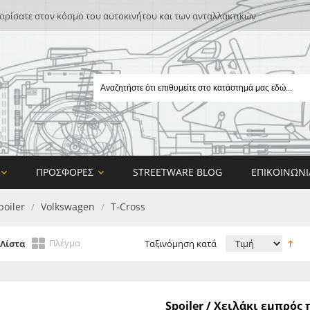
ρίσατε στον κόσμο του αυτοκινήτου και των ανταλλακτικών
ΠΡΟΣΦΟΡΈΣ
STREETWARE BLOG
ΕΠΙΚΟΙΝΩΝΊ
poiler
Volkswagen
T-Cross
/
/
Πλέγμα
Λίστα
Ταξινόμηση κατά
E
Spoiler / Χειλάκι εμπρό
ON DESIGN