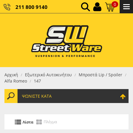
0
211 800 9140
0,00 €
ΚΑΘΑΡΌ ΣΎΝΟΛΟ:
0,00 €
ΤΕΛΙΚΌ ΣΎΝΟΛΟ:
Αρχική
Εξωτερικό Αυτοκινήτου
Μπροστά Lip / Spoiler
/
/
/
Alfa Romeo
147
/
ΨΩΝΊΣΤΕ ΚΑΤΆ
Πλέγμα
Λίστα