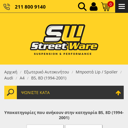
0
211 800 9140
0,00 €
ΚΑΘΑΡΌ ΣΎΝΟΛΟ:
0,00 €
ΤΕΛΙΚΌ ΣΎΝΟΛΟ:
Αρχική
Εξωτερικό Αυτοκινήτου
Μπροστά Lip / Spoiler
/
/
/
Audi
Α4
B5, 8D (1994-2001)
/
/
ΨΩΝΊΣΤΕ ΚΑΤΆ
Υποκατηγορίες που ανήκουν στην κατηγορία B5, 8D (1994-
2001)