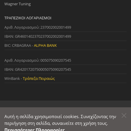
Wagner Tuning
ΤΡΑΠΕΖΙΚΟΊ ΛΟΓΑΡΙΑΣΜΟΊ
Αριθ. Λογαριασμού: 237002002001499
IBAN: GR4601402370237002002001499
BIC: CRBAGRAA -
ALPHA BANK
Αριθ. Λογαριασμού: 005075090207545
IBAN: GR4201720750005075090207545
WinBank -
Τράπεζα Πειραιώς
© 2022 StreetWare. All Rights Reserved. | Designed and Developed
by
Αυτή η σελίδα χρησιμοποιεί cookies. Συνεχίζοντας την
Primesoft
&
CodeCave
περιήγηση στη σελίδα, συναινείτε στη χρήση τους.
Περισσότερες Πληροφορίες