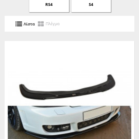
RS4
S4
Πλέγμα
Λίστα