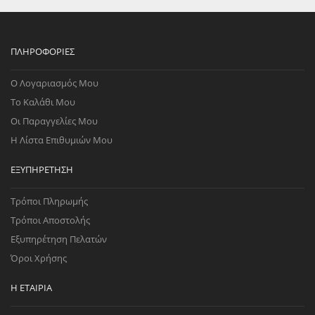
ΠΛΗΡΟΦΟΡΊΕΣ
Ο Λογαριασμός Μου
Το Καλάθι Μου
Οι Παραγγελίες Μου
Η Λίστα Επιθυμιών Μου
ΕΞΥΠΗΡΈΤΗΣΗ
Τρόποι Πληρωμής
Τρόποι Αποστολής
Εξυπηρέτηση Πελατών
Όροι Χρήσης
Η ΕΤΑΙΡΊΑ