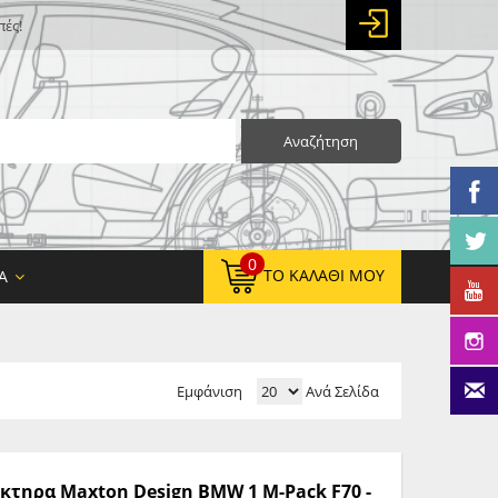
πές!
Αναζήτηση
0
ΤΟ ΚΑΛΆΘΙ ΜΟΥ
Α
Εμφάνιση
Ανά Σελίδα
0,00 €
ΚΑΘΑΡΌ ΣΎΝΟΛΟ:
0,00 €
ΤΕΛΙΚΌ ΣΎΝΟΛΟ:
τηρα Maxton Design BMW 1 M-Pack F70 -