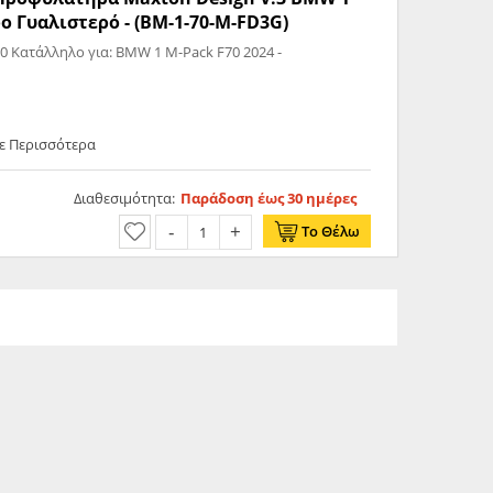
ύρο Γυαλιστερό - (BM-1-70-M-FD3G)
Front Splitter V.3 BMW 1 M-Pack F70 Κατάλληλο για: BMW 1 M-Pack F70 2024 -
ε Περισσότερα
Διαθεσιμότητα:
Παράδοση έως 30 ημέρες
Το Θέλω