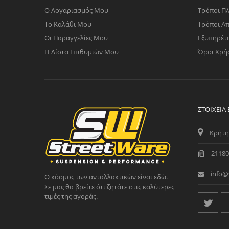
Ο Λογαριασμός Μου
Τρόποι Π
Το Καλάθι Μου
Τρόποι Α
Οι Παραγγελίες Μου
Εξυπηρέτ
Η Λίστα Επιθυμιών Μου
Όροι Χρή
ΣΤΟΙΧΕΊΑ
Κρήτη
21180
info@
Ο κόσμος των ανταλλακτικών είναι εδώ.
Σε μας θα βρείτε ότι ζητάτε στις καλύτερες
τιμές της αγοράς.