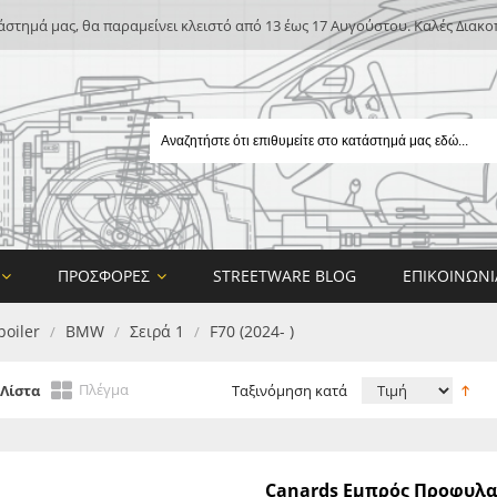
άστημά μας, θα παραμείνει κλειστό από 13 έως 17 Αυγούστου. Καλές Διακο
ΠΡΟΣΦΟΡΈΣ
STREETWARE BLOG
ΕΠΙΚΟΙΝΩΝΊ
poiler
BMW
Σειρά 1
F70 (2024- )
/
/
/
Πλέγμα
Λίστα
Ταξινόμηση κατά
E
Canards Εμπρός Προφυλακ
ON DESIGN