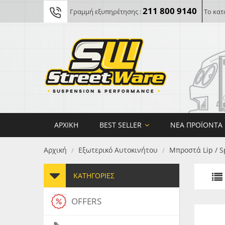
211 800 9140
Γραμμή εξυπηρέτησης :
Το κατ
ΑΡΧΙΚΉ
BEST SELLER
ΝΈΑ ΠΡΟΪΌΝΤΑ
Αρχική
Εξωτερικό Αυτοκινήτου
Μπροστά Lip / S
/
/
ΚΑΤΗΓΟΡΊΕΣ
OFFERS
FORG
MAXT