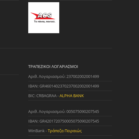
ΤΡΑΠΕΖΙΚΟΊ ΛΟΓΑΡΙΑΣΜΟΊ
Αριθ. Λογαριασμού: 237002002001499
IBAN: GR4601402370237002002001499
BIC: CRBAGRAA -
ALPHA BANK
Αριθ. Λογαριασμού: 005075090207545
IBAN: GR4201720750005075090207545
WinBank -
Τράπεζα Πειραιώς