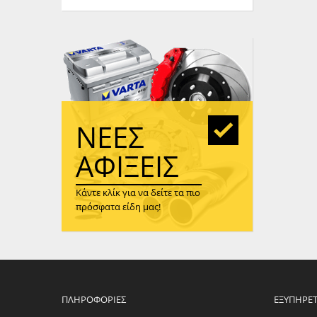
WAST
RENA
ΑΝΤΛ
ΛΕΊΠ
(TURB
ΑΝΤΛ
ΝΈΕΣ
ΑΦΊΞΕΙΣ
Κάντε κλίκ για να δείτε τα πιο
πρόσφατα είδη μας!
ΠΛΗΡΟΦΟΡΊΕΣ
ΕΞΥΠΗΡΈ