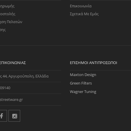
ληρωμής
Επικοινωνία
ποστολής
Σχετικά Με Εμάς
ηση Πελατών
σης
 ΕΠΙΚΟΙΝΩΝΊΑΣ
ΕΠΊΣΗΜΟΙ ΑΝΤΙΠΡΌΣΩΠΟΙ
Maxton Design
ς 44, Αργυρούπολη, Ελλάδα
Green Filters
09140
Wagner Tuning
streetware.gr