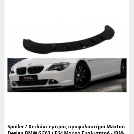
Spoiler / Χειλάκι εμπρός προφυλακτήρα Maxton
Design BMW 6 E63 / E64 Μαύρο Γυαλιστερό - (BM-