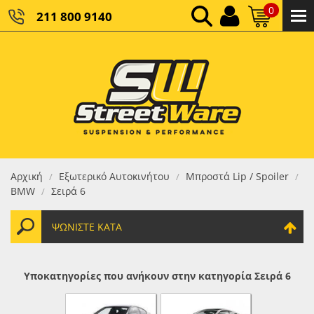
0
211 800 9140
0,00 €
ΚΑΘΑΡΌ ΣΎΝΟΛΟ:
0,00 €
ΤΕΛΙΚΌ ΣΎΝΟΛΟ:
Αρχική
Εξωτερικό Αυτοκινήτου
Μπροστά Lip / Spoiler
/
/
/
BMW
Σειρά 6
/
ΨΩΝΊΣΤΕ ΚΑΤΆ
Υποκατηγορίες που ανήκουν στην κατηγορία Σειρά 6