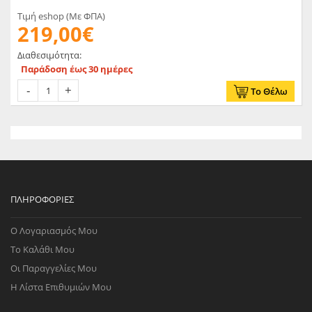
Τιμή eshop (Με ΦΠΑ)
219,00€
Διαθεσιμότητα:
Παράδοση έως 30 ημέρες
Το Θέλω
ΠΛΗΡΟΦΟΡΊΕΣ
Ο Λογαριασμός Μου
Το Καλάθι Μου
Οι Παραγγελίες Μου
Η Λίστα Επιθυμιών Μου