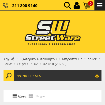
0
211 800 9140
0,00 €
ΚΑΘΑΡΌ ΣΎΝΟΛΟ:
0,00 €
ΤΕΛΙΚΌ ΣΎΝΟΛΟ:
Αρχική
Εξωτερικό Αυτοκινήτου
Μπροστά Lip / Spoiler
/
/
/
BMW
Σειρά X
X2
X2 U10 (2023- )
/
/
/
ΨΩΝΊΣΤΕ ΚΑΤΆ
Πλέγμα
Λίστα