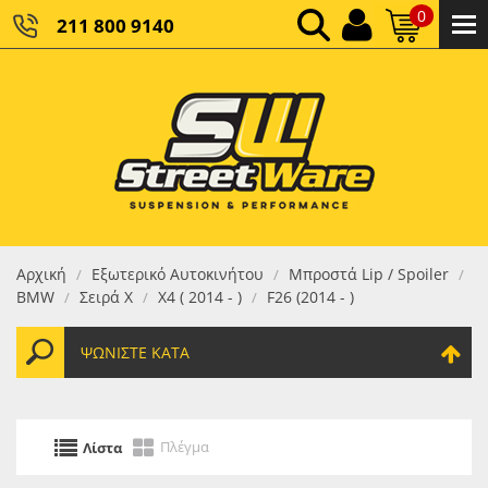
0
211 800 9140
0,00 €
ΚΑΘΑΡΌ ΣΎΝΟΛΟ:
0,00 €
ΤΕΛΙΚΌ ΣΎΝΟΛΟ:
Αρχική
Εξωτερικό Αυτοκινήτου
Μπροστά Lip / Spoiler
/
/
/
BMW
Σειρά X
X4 ( 2014 - )
F26 (2014 - )
/
/
/
ΨΩΝΊΣΤΕ ΚΑΤΆ
Πλέγμα
Λίστα