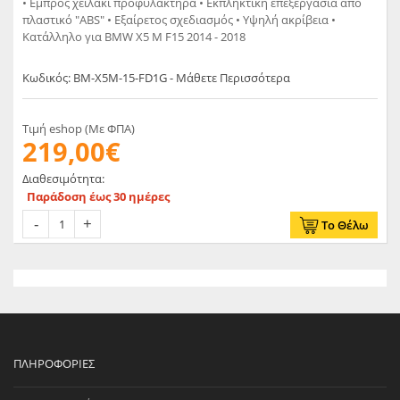
• Εμπρός χειλάκι προφυλακτήρα • Εκπληκτική επεξεργασία από
πλαστικό "ABS" • Εξαίρετος σχεδιασμός • Υψηλή ακρίβεια •
Κατάλληλο για BMW X5 M F15 2014 - 2018
Κωδικός: BM-X5M-15-FD1G - Μάθετε Περισσότερα
Τιμή eshop (Με ΦΠΑ)
219,00€
Διαθεσιμότητα:
Παράδοση έως 30 ημέρες
Το Θέλω
ΠΛΗΡΟΦΟΡΊΕΣ