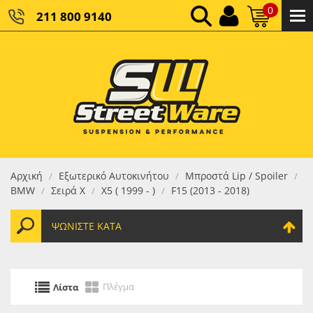
0
211 800 9140
0,00 €
ΚΑΘΑΡΌ ΣΎΝΟΛΟ:
0,00 €
ΤΕΛΙΚΌ ΣΎΝΟΛΟ:
Αρχική
Εξωτερικό Αυτοκινήτου
Μπροστά Lip / Spoiler
/
/
/
BMW
Σειρά X
X5 ( 1999 - )
F15 (2013 - 2018)
/
/
/
ΨΩΝΊΣΤΕ ΚΑΤΆ
Πλέγμα
Λίστα