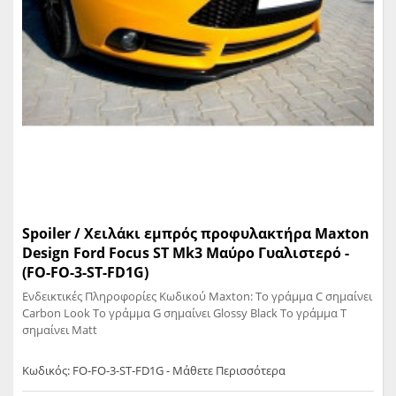
Spoiler / Χειλάκι εμπρός προφυλακτήρα Maxton
Design Ford Focus ST Mk3 Μαύρο Γυαλιστερό -
(FO-FO-3-ST-FD1G)
Ενδεικτικές Πληροφορίες Κωδικού Maxton: Το γράμμα C σημαίνει
Carbon Look Το γράμμα G σημαίνει Glossy Black Το γράμμα T
σημαίνει Matt
Κωδικός: FO-FO-3-ST-FD1G - Μάθετε Περισσότερα