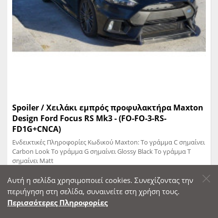
Spoiler / Χειλάκι εμπρός προφυλακτήρα Maxton
Design Ford Focus RS Mk3 - (FO-FO-3-RS-
FD1G+CNCA)
Ενδεικτικές Πληροφορίες Κωδικού Maxton: Το γράμμα C σημαίνει
Carbon Look Το γράμμα G σημαίνει Glossy Black Το γράμμα T
σημαίνει Matt
Αυτή η σελίδα χρησιμοποιεί cookies. Συνεχίζοντας την
Κωδικός: FO-FO-3-RS-FD1G+CNCA - Μάθετε Περισσότερα
περιήγηση στη σελίδα, συναινείτε στη χρήση τους.
Περισσότερες Πληροφορίες
Τιμή eshop (Με ΦΠΑ)