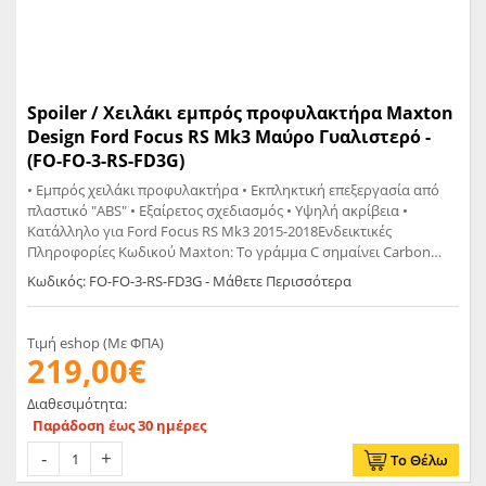
Spoiler / Χειλάκι εμπρός προφυλακτήρα Maxton
Design Ford Focus RS Mk3 Μαύρο Γυαλιστερό -
(FO-FO-3-RS-FD3G)
• Εμπρός χειλάκι προφυλακτήρα • Εκπληκτική επεξεργασία από
πλαστικό "ABS" • Εξαίρετος σχεδιασμός • Υψηλή ακρίβεια •
Κατάλληλο για Ford Focus RS Mk3 2015-2018Ενδεικτικές
Πληροφορίες Κωδικού Maxton: Το γράμμα C σημαίνει Carbon
Look Το γράμμα G σημαίνει Glossy Black Το γράμμα T σημαίνει
Κωδικός: FO-FO-3-RS-FD3G - Μάθετε Περισσότερα
Matt
Τιμή eshop (Με ΦΠΑ)
219,00€
Διαθεσιμότητα:
Παράδοση έως 30 ημέρες
Το Θέλω