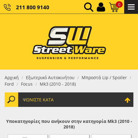
0
211 800 9140
0,00 €
ΚΑΘΑΡΌ ΣΎΝΟΛΟ:
0,00 €
ΤΕΛΙΚΌ ΣΎΝΟΛΟ:
Αρχική
Εξωτερικό Αυτοκινήτου
Μπροστά Lip / Spoiler
/
/
/
Ford
Focus
Mk3 (2010 - 2018)
/
/
ΨΩΝΊΣΤΕ ΚΑΤΆ
Υποκατηγορίες που ανήκουν στην κατηγορία Mk3 (2010 -
2018)