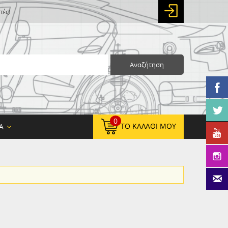
πές!
Αναζήτηση
0
ΤΟ ΚΑΛΆΘΙ ΜΟΥ
Α
0,00 €
ΚΑΘΑΡΌ ΣΎΝΟΛΟ:
0,00 €
ΤΕΛΙΚΌ ΣΎΝΟΛΟ: