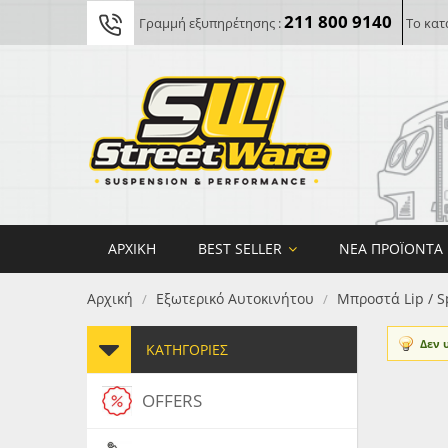
211 800 9140
Γραμμή εξυπηρέτησης :
Το κατ
ΑΡΧΙΚΉ
BEST SELLER
ΝΈΑ ΠΡΟΪΌΝΤΑ
Αρχική
Εξωτερικό Αυτοκινήτου
Μπροστά Lip / S
/
/
Δεν 
ΚΑΤΗΓΟΡΊΕΣ
OFFERS
FORG
MAXT