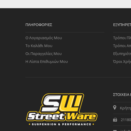
WAST
RENA
ΑΝΤΛ
ΛΕΊΠ
ΠΛΗΡΟΦΟΡΊΕΣ
ΕΞΥΠΗΡΈ
(TURB
Ο Λογαριασμός Μου
Τρόποι Π
ΑΝΤΛ
Το Καλάθι Μου
Τρόποι Α
Οι Παραγγελίες Μου
Εξυπηρέτ
Η Λίστα Επιθυμιών Μου
Όροι Χρή
ΣΤΟΙΧΕΊΑ
Κρήτη
21180