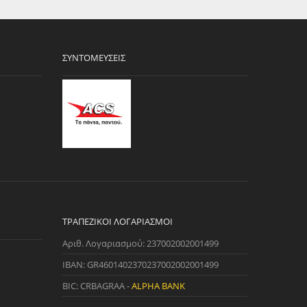
ΣΥΝΤΟΜΕΎΣΕΙΣ
ΤΡΑΠΕΖΙΚΟΊ ΛΟΓΑΡΙΑΣΜΟΊ
Αριθ. Λογαριασμού: 237002002001499
IBAN: GR4601402370237002002001499
BIC: CRBAGRAA -
ALPHA BANK