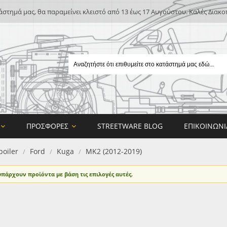
άστημά μας, θα παραμείνει κλειστό από 13 έως 17 Αυγούστου. Καλές Διακο
ΠΡΟΣΦΟΡΈΣ
STREETWARE BLOG
ΕΠΙΚΟΙΝΩΝΊ
poiler
Ford
Kuga
MK2 (2012-2019)
/
/
/
υπάρχουν προϊόντα με βάση τις επιλογές αυτές.
E
ON DESIGN