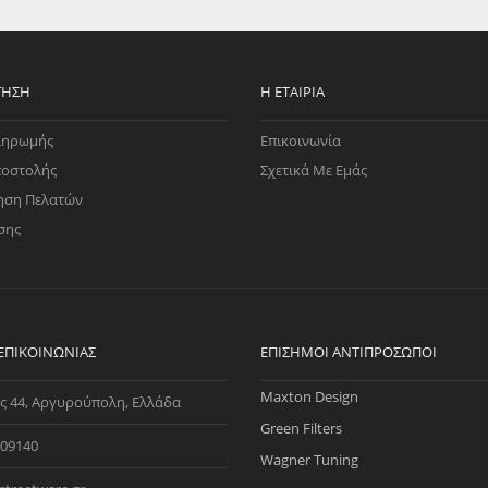
EGATE
ΚΆΛΥΜΜΑ
ULT
CUPRA
ΊΑ ΒΕΝΖΊΝΗΣ
ΨΕΥΤΟΚΆΠΑΚΟΥ
ΤΗΣ ΥΠΟΠΊΕΣΗΣ
ΒΆΣΕΙΣ ΜΗΧΑΝΉΣ
ΤΗΣΗ
Η ΕΤΑΙΡΊΑ
O)
ληρωμής
Επικοινωνία
ΊΑ ΝΕΡΟΎ
ποστολής
Σχετικά Με Εμάς
ηση Πελατών
σης
 ΕΠΙΚΟΙΝΩΝΊΑΣ
ΕΠΊΣΗΜΟΙ ΑΝΤΙΠΡΌΣΩΠΟΙ
Maxton Design
ς 44, Αργυρούπολη, Ελλάδα
Green Filters
09140
Wagner Tuning