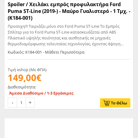
Spoiler / Χειλάκι εμπρός προφυλακτήρα Ford
Puma ST-Line (2019-) - Μαύρο Γυαλιστερό - 1 Τμχ. -
(K184-001)
Προσοχη!!! Ταιριάζει μόνο στο Ford Puma ST-Line Το Εμπρός
Σπλίτερ για το Ford Puma ST-Line κατασκευάζεται από ABS
Πλαστικό υψηλής ποιότητας και αισθητικής σε μηχανές
θερμοδιαμόρφωσης τελευταίας τεχνολογίας, έχοντας άψογη
εφαρμογή και εύκολη τοποθέτηση. Το υλικό πλαστικού που
Κωδικός: K184-001 - Μάθετε Περισσότερα
χρησιμοποιείται για την δημιουργία προϊόντων έρχεται σε
Μαύρο Γυαλιστερό χρώμα και με αντιχαρακτική επιφάνεια.
Συνοδεύεται από προστατευτική μεμβράνη όπου αφαιρείται πριν
Τιμή eshop (Με ΦΠΑ)
την τοποθέτηση.
149,00€
Διαθεσιμότητα:
Άμεσα Διαθέσιμο / 1-3 Εργάσιμες
Το Θέλω