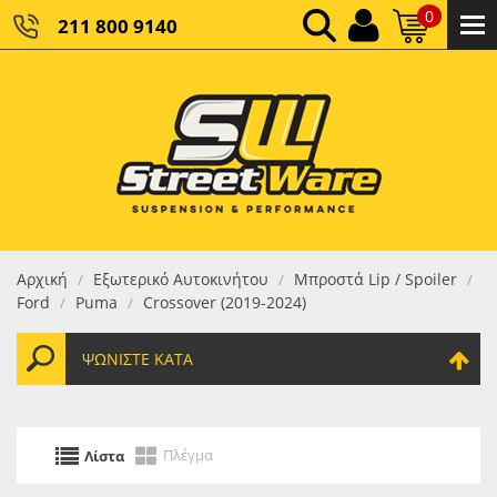
0
211 800 9140
0,00 €
ΚΑΘΑΡΌ ΣΎΝΟΛΟ:
0,00 €
ΤΕΛΙΚΌ ΣΎΝΟΛΟ:
Αρχική
Εξωτερικό Αυτοκινήτου
Μπροστά Lip / Spoiler
/
/
/
Ford
Puma
Crossover (2019-2024)
/
/
ΨΩΝΊΣΤΕ ΚΑΤΆ
Πλέγμα
Λίστα