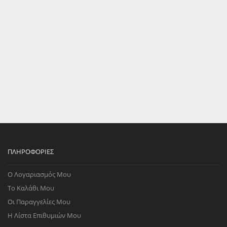
ΠΛΗΡΟΦΟΡΊΕΣ
Ο Λογαριασμός Μου
Το Καλάθι Μου
Οι Παραγγελίες Μου
Η Λίστα Επιθυμιών Μου