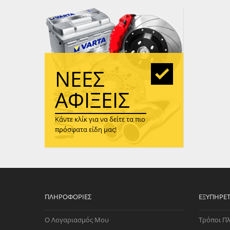
WAST
RENA
ΑΝΤΛ
ΛΕΊΠ
(TURB
ΝΈΕΣ
ΑΝΤΛ
ΑΦΊΞΕΙΣ
Κάντε κλίκ για να δείτε τα πιο
πρόσφατα είδη μας!
ΠΛΗΡΟΦΟΡΊΕΣ
ΕΞΥΠΗΡΈ
Ο Λογαριασμός Μου
Τρόποι Π