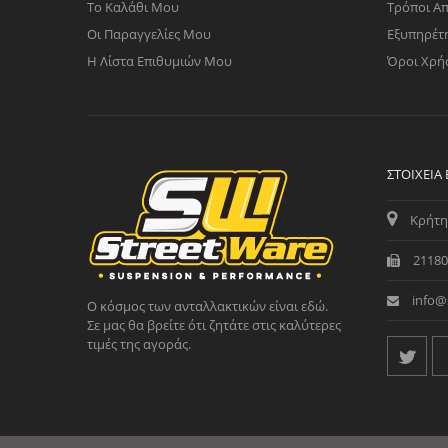
Το Καλάθι Μου
Τρόποι Α
Οι Παραγγελίες Μου
Εξυπηρέτ
Η Λίστα Επιθυμιών Μου
Όροι Χρή
ΣΤΟΙΧΕΊΑ
Κρήτη
21180
info@
Ο κόσμος των ανταλλακτικών είναι εδώ.
Σε μας θα βρείτε ότι ζητάτε στις καλύτερες
τιμές της αγοράς.