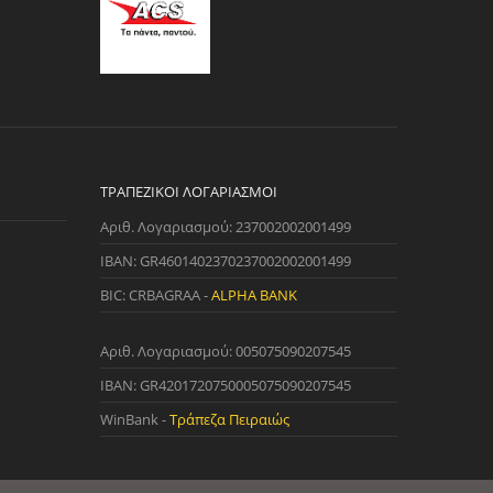
ΤΡΑΠΕΖΙΚΟΊ ΛΟΓΑΡΙΑΣΜΟΊ
Αριθ. Λογαριασμού: 237002002001499
IBAN: GR4601402370237002002001499
BIC: CRBAGRAA -
ALPHA BANK
Αριθ. Λογαριασμού: 005075090207545
IBAN: GR4201720750005075090207545
WinBank -
Τράπεζα Πειραιώς