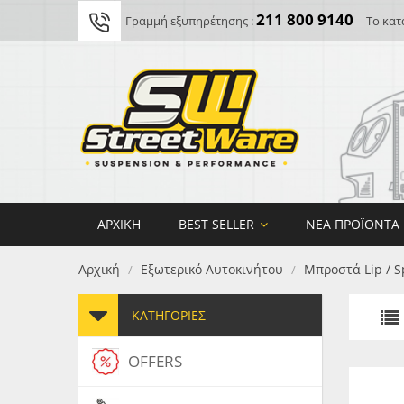
211 800 9140
Γραμμή εξυπηρέτησης :
Το κατ
ΑΡΧΙΚΉ
BEST SELLER
ΝΈΑ ΠΡΟΪΌΝΤΑ
Αρχική
Εξωτερικό Αυτοκινήτου
Μπροστά Lip / S
/
/
ΚΑΤΗΓΟΡΊΕΣ
OFFERS
FORG
MAXT