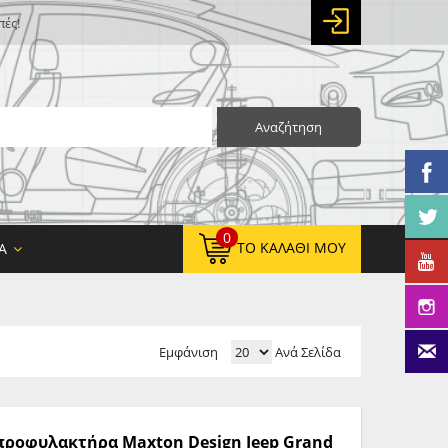
πές!
Αναζήτηση
0
ΤΟ ΚΑΛΆΘΙ ΜΟΥ
Α
Εμφάνιση
Ανά Σελίδα
0,00 €
ΚΑΘΑΡΌ ΣΎΝΟΛΟ:
0,00 €
ΤΕΛΙΚΌ ΣΎΝΟΛΟ:
ς προφυλακτήρα Maxton Design Jeep Grand