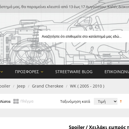
άστημά μας, θα παραμείνει κλειστό από 13 έως 17 Αυγούστου. Καλές Διακο
ΠΡΟΣΦΟΡΈΣ
STREETWARE BLOG
ΕΠΙΚΟΙΝΩΝΊ
poiler
Jeep
Grand Cherokee
WK ( 2005 - 2010 )
/
/
/
Πλέγμα
Λίστα
Ταξινόμηση κατά
E
Spoiler / Χειλάκι εμπρό
ON DESIGN