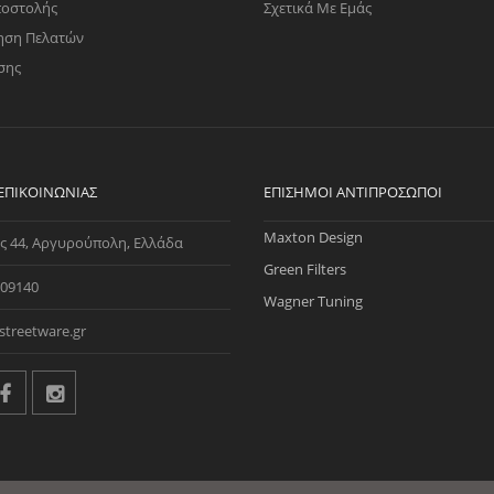
ποστολής
Σχετικά Με Εμάς
ηση Πελατών
σης
 ΕΠΙΚΟΙΝΩΝΊΑΣ
ΕΠΊΣΗΜΟΙ ΑΝΤΙΠΡΌΣΩΠΟΙ
Maxton Design
ς 44, Αργυρούπολη, Ελλάδα
Green Filters
09140
Wagner Tuning
streetware.gr