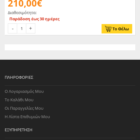
210,00€
Διαθεσιμότητα:
Παράδοση έως 30 ημέρες
Το Θέλω
ΠΛΗΡΟΦΟΡΊΕΣ
Ο Λογαριασμός Μου
Το Καλάθι Μου
Οι Παραγγελίες Μου
Η Λίστα Επιθυμιών Μου
ΕΞΥΠΗΡΈΤΗΣΗ