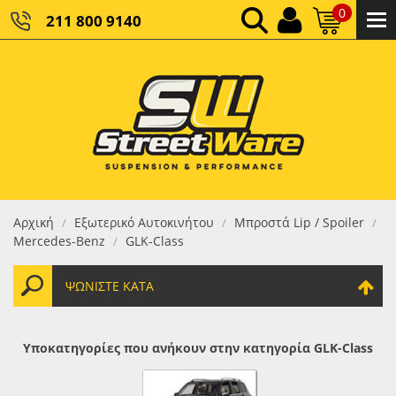
0
211 800 9140
0,00 €
ΚΑΘΑΡΌ ΣΎΝΟΛΟ:
0,00 €
ΤΕΛΙΚΌ ΣΎΝΟΛΟ:
Αρχική
Εξωτερικό Αυτοκινήτου
Μπροστά Lip / Spoiler
/
/
/
Mercedes-Benz
GLK-Class
/
ΨΩΝΊΣΤΕ ΚΑΤΆ
Υποκατηγορίες που ανήκουν στην κατηγορία GLK-Class