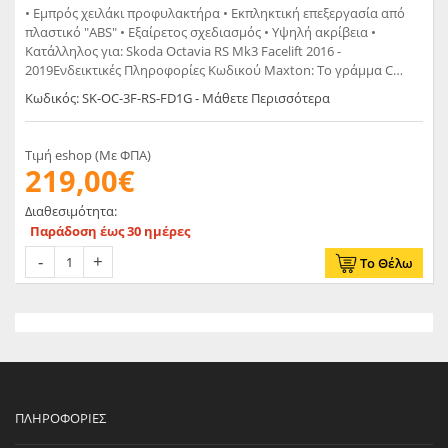
• Εμπρός χειλάκι προφυλακτήρα • Εκπληκτική επεξεργασία από
πλαστικό "ABS" • Εξαίρετος σχεδιασμός • Υψηλή ακρίβεια •
Κατάλληλος για: Skoda Octavia RS Mk3 Facelift 2016 -
2019Ενδεικτικές Πληροφορίες Κωδικού Maxton: Το γράμμα C
σημαίνει Carbon Look Το γράμμα G σημαίνει Glossy Black Το
Κωδικός: SK-OC-3F-RS-FD1G - Μάθετε Περισσότερα
γράμμα T σημαίνει Matt
Τιμή eshop (Με ΦΠΑ)
219,00€
Διαθεσιμότητα:
Παράδοση έως 30 ημέρες
Το Θέλω
ΠΛΗΡΟΦΟΡΊΕΣ