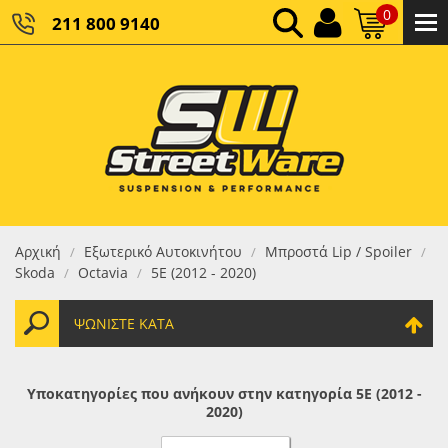
0
211 800 9140
0,00 €
ΚΑΘΑΡΌ ΣΎΝΟΛΟ:
0,00 €
ΤΕΛΙΚΌ ΣΎΝΟΛΟ:
Αρχική
Εξωτερικό Αυτοκινήτου
Μπροστά Lip / Spoiler
/
/
/
Skoda
Octavia
5E (2012 - 2020)
/
/
ΨΩΝΊΣΤΕ ΚΑΤΆ
Υποκατηγορίες που ανήκουν στην κατηγορία 5E (2012 -
2020)