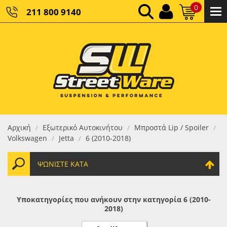
0
211 800 9140
0,00 €
ΚΑΘΑΡΌ ΣΎΝΟΛΟ:
0,00 €
ΤΕΛΙΚΌ ΣΎΝΟΛΟ:
Αρχική
Εξωτερικό Αυτοκινήτου
Μπροστά Lip / Spoiler
/
/
/
Volkswagen
Jetta
6 (2010-2018)
/
/
ΨΩΝΊΣΤΕ ΚΑΤΆ
Υποκατηγορίες που ανήκουν στην κατηγορία 6 (2010-
2018)