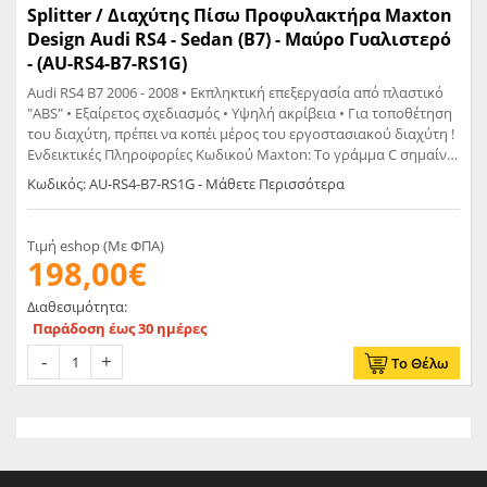
Splitter / Διαχύτης Πίσω Προφυλακτήρα Maxton
Design Audi RS4 - Sedan (B7) - Μαύρο Γυαλιστερό
- (AU-RS4-B7-RS1G)
Audi RS4 B7 2006 - 2008 • Εκπληκτική επεξεργασία από πλαστικό
"ABS" • Εξαίρετος σχεδιασμός • Υψηλή ακρίβεια • Για τοποθέτηση
του διαχύτη, πρέπει να κοπέι μέρος του εργοστασιακού διαχύτη !
Ενδεικτικές Πληροφορίες Κωδικού Maxton: Το γράμμα C σημαίνει
Carbon Look Το γράμμα G σημαίνει Glossy Black Το γράμμα T
Κωδικός: AU-RS4-B7-RS1G - Μάθετε Περισσότερα
σημαίνει Matt
Τιμή eshop (Με ΦΠΑ)
198,00€
Διαθεσιμότητα:
Παράδοση έως 30 ημέρες
Το Θέλω