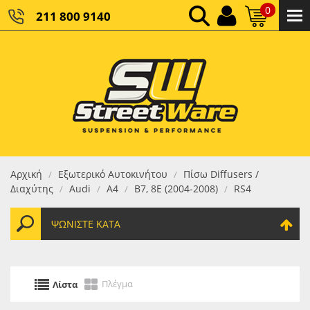
0
211 800 9140
0,00 €
ΚΑΘΑΡΌ ΣΎΝΟΛΟ:
0,00 €
ΤΕΛΙΚΌ ΣΎΝΟΛΟ:
Αρχική
Εξωτερικό Αυτοκινήτου
Πίσω Diffusers /
/
/
Διαχύτης
Audi
A4
B7, 8E (2004-2008)
RS4
/
/
/
/
ΨΩΝΊΣΤΕ ΚΑΤΆ
Πλέγμα
Λίστα