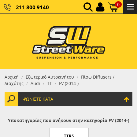
0
211 800 9140
0,00 €
ΚΑΘΑΡΌ ΣΎΝΟΛΟ:
0,00 €
ΤΕΛΙΚΌ ΣΎΝΟΛΟ:
Αρχική
Εξωτερικό Αυτοκινήτου
Πίσω Diffusers /
/
/
Διαχύτης
Audi
TT
FV (2014-)
/
/
/
ΨΩΝΊΣΤΕ ΚΑΤΆ
Υποκατηγορίες που ανήκουν στην κατηγορία FV (2014-)
TTRS