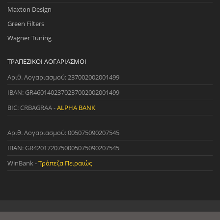
Maxton Design
Green Filters
Wagner Tuning
ΤΡΑΠΕΖΙΚΟΊ ΛΟΓΑΡΙΑΣΜΟΊ
Αριθ. Λογαριασμού: 237002002001499
IBAN: GR4601402370237002002001499
BIC: CRBAGRAA -
ALPHA BANK
Αριθ. Λογαριασμού: 005075090207545
IBAN: GR4201720750005075090207545
WinBank -
Τράπεζα Πειραιώς
© 2022 StreetWare. All Rights Reserved. | Designed and Developed
by