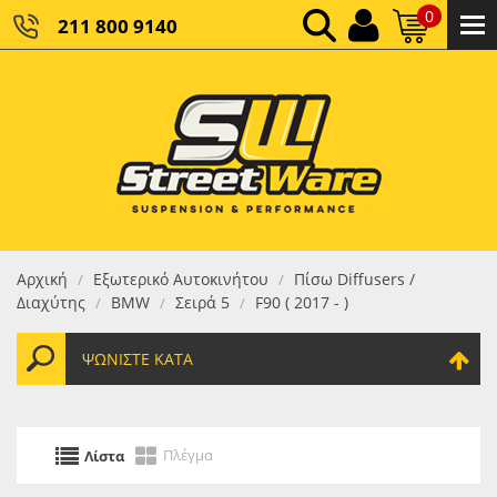
0
211 800 9140
0,00 €
ΚΑΘΑΡΌ ΣΎΝΟΛΟ:
0,00 €
ΤΕΛΙΚΌ ΣΎΝΟΛΟ:
Αρχική
Εξωτερικό Αυτοκινήτου
Πίσω Diffusers /
/
/
Διαχύτης
BMW
Σειρά 5
F90 ( 2017 - )
/
/
/
ΨΩΝΊΣΤΕ ΚΑΤΆ
Πλέγμα
Λίστα