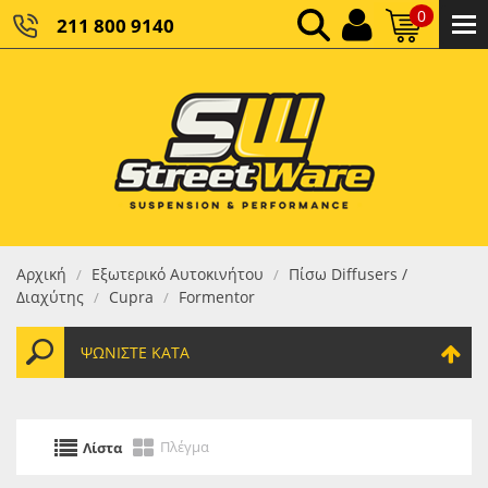
0
211 800 9140
0,00 €
ΚΑΘΑΡΌ ΣΎΝΟΛΟ:
0,00 €
ΤΕΛΙΚΌ ΣΎΝΟΛΟ:
Αρχική
Εξωτερικό Αυτοκινήτου
Πίσω Diffusers /
/
/
Διαχύτης
Cupra
Formentor
/
/
ΨΩΝΊΣΤΕ ΚΑΤΆ
Πλέγμα
Λίστα