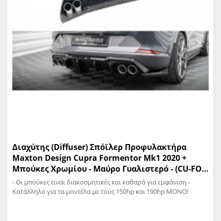
Διαχύτης (Diffuser) Σπόϊλερ Προφυλακτήρα
Maxton Design Cupra Formentor Mk1 2020 +
Μπούκες Χρωμίου - Mαύρο Γυαλιστερό - (CU-FO-
1-RS3G+RS3RG+CHROME
- Οι μπούκες ειναι διακοσμητικές και καθαρά για εμφάνιση -
Κατάλληλο για τα μοντέλα με τους 150hp και 190hp MONO!