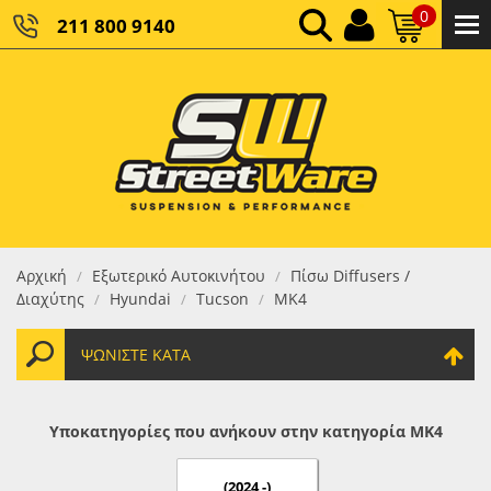
0
211 800 9140
0,00 €
ΚΑΘΑΡΌ ΣΎΝΟΛΟ:
0,00 €
ΤΕΛΙΚΌ ΣΎΝΟΛΟ:
Αρχική
Εξωτερικό Αυτοκινήτου
Πίσω Diffusers /
/
/
Διαχύτης
Hyundai
Tucson
MK4
/
/
/
ΨΩΝΊΣΤΕ ΚΑΤΆ
Υποκατηγορίες που ανήκουν στην κατηγορία MK4
(2024 -)