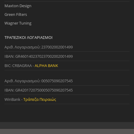
Maxton Design
Green Filters
Wagner Tuning
ΤΡΑΠΕΖΙΚΟΊ ΛΟΓΑΡΙΑΣΜΟΊ
Αριθ. Λογαριασμού: 237002002001499
IBAN: GR4601402370237002002001499
BIC: CRBAGRAA -
ALPHA BANK
Αριθ. Λογαριασμού: 005075090207545
IBAN: GR4201720750005075090207545
WinBank -
Τράπεζα Πειραιώς
© 2022 StreetWare. All Rights Reserved. | Designed and Developed
by