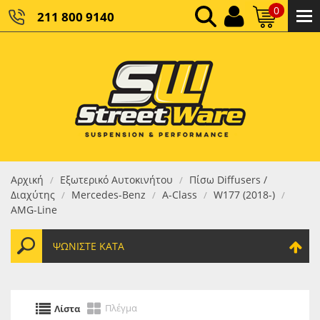
0
211 800 9140
0,00 €
ΚΑΘΑΡΌ ΣΎΝΟΛΟ:
0,00 €
ΤΕΛΙΚΌ ΣΎΝΟΛΟ:
Αρχική
Εξωτερικό Αυτοκινήτου
Πίσω Diffusers /
/
/
Διαχύτης
Mercedes-Benz
A-Class
W177 (2018-)
/
/
/
/
AMG-Line
ΨΩΝΊΣΤΕ ΚΑΤΆ
Πλέγμα
Λίστα