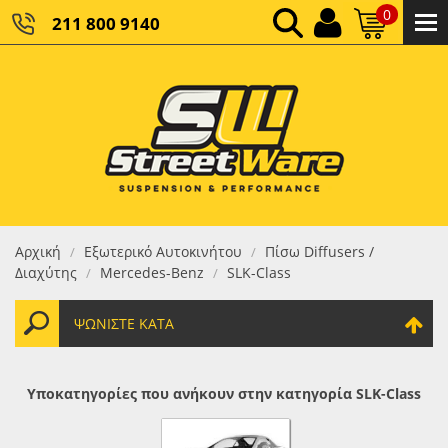
0
211 800 9140
0,00 €
ΚΑΘΑΡΌ ΣΎΝΟΛΟ:
0,00 €
ΤΕΛΙΚΌ ΣΎΝΟΛΟ:
Αρχική
Εξωτερικό Αυτοκινήτου
Πίσω Diffusers /
/
/
Διαχύτης
Mercedes-Benz
SLK-Class
/
/
ΨΩΝΊΣΤΕ ΚΑΤΆ
Υποκατηγορίες που ανήκουν στην κατηγορία SLK-Class