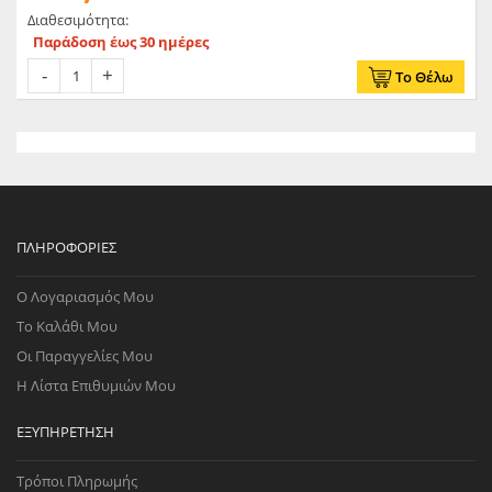
Διαθεσιμότητα:
Παράδοση έως 30 ημέρες
Το Θέλω
ΠΛΗΡΟΦΟΡΊΕΣ
Ο Λογαριασμός Μου
Το Καλάθι Μου
Οι Παραγγελίες Μου
Η Λίστα Επιθυμιών Μου
ΕΞΥΠΗΡΈΤΗΣΗ
Τρόποι Πληρωμής