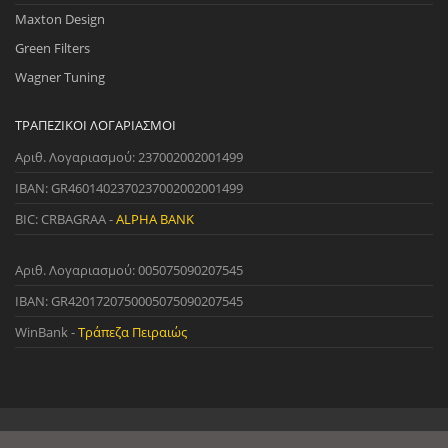
Maxton Design
Green Filters
Wagner Tuning
ΤΡΑΠΕΖΙΚΟΊ ΛΟΓΑΡΙΑΣΜΟΊ
Αριθ. Λογαριασμού: 237002002001499
IBAN: GR4601402370237002002001499
BIC: CRBAGRAA -
ALPHA BANK
Αριθ. Λογαριασμού: 005075090207545
IBAN: GR4201720750005075090207545
WinBank -
Τράπεζα Πειραιώς
© 2022 StreetWare. All Rights Reserved. | Designed and Developed
by