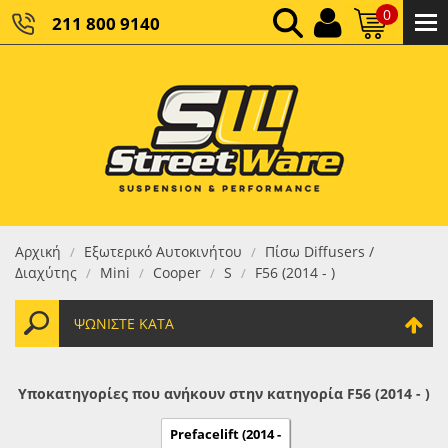
0
211 800 9140
0,00 €
ΚΑΘΑΡΌ ΣΎΝΟΛΟ:
0,00 €
ΤΕΛΙΚΌ ΣΎΝΟΛΟ:
Αρχική
Εξωτερικό Αυτοκινήτου
Πίσω Diffusers /
/
/
Διαχύτης
Mini
Cooper
S
F56 (2014 - )
/
/
/
/
ΨΩΝΊΣΤΕ ΚΑΤΆ
Υποκατηγορίες που ανήκουν στην κατηγορία F56 (2014 - )
Prefacelift (2014 -