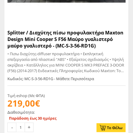
Splitter / Διαχύτης πίσω προφυλακτήρα Maxton
Design Mini Cooper S F56 Μαύρο γυαλιστερό
μαύρο γυαλιστερό - (MC-S-3-56-RD1G)
• Πισω διαχύτης-diffuser προφυλακτήρα • Εκπληκτική
επεξεργασία από πλαστικό "ABS" • Εξαίρετος σχεδιασμός • Υψηλή
ακρίβεια • Κατάλληλος για MINI COOPER S MK3 PREFACE 3-DOOR
(F56) (2014-2017) Ενδεικτικές Πληροφορίες Κωδικού Maxton: Το
γράμμα C σημαίνει Carbon Look Το γράμμα G σημαίνει Glossy
Κωδικός: MC-S-3-56-RD1G - Μάθετε Περισσότερα
Black Το γράμμα T σημαίνει Matt
Τιμή eshop (Με ΦΠΑ)
219,00€
Διαθεσιμότητα:
Παράδοση έως 30 ημέρες
Το Θέλω