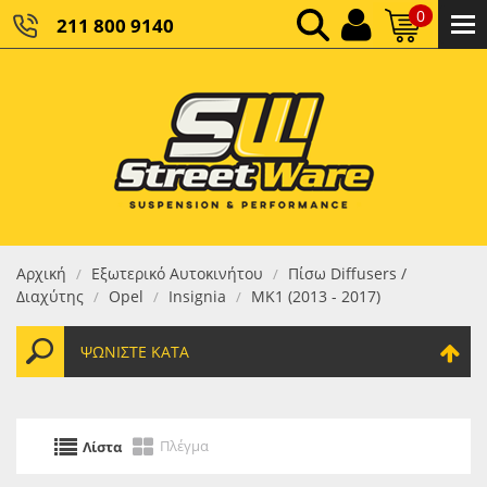
0
211 800 9140
0,00 €
ΚΑΘΑΡΌ ΣΎΝΟΛΟ:
0,00 €
ΤΕΛΙΚΌ ΣΎΝΟΛΟ:
Αρχική
Εξωτερικό Αυτοκινήτου
Πίσω Diffusers /
/
/
Διαχύτης
Opel
Insignia
MK1 (2013 - 2017)
/
/
/
ΨΩΝΊΣΤΕ ΚΑΤΆ
Πλέγμα
Λίστα