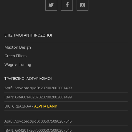
ΕΠΊΣΗΜΟΙ ΑΝΤΙΠΡΌΣΩΠΟΙ
Maxton Design
Green Filters
Wagner Tuning
ΤΡΑΠΕΖΙΚΟΊ ΛΟΓΑΡΙΑΣΜΟΊ
Αριθ. Λογαριασμού: 237002002001499
IBAN: GR4601402370237002002001499
BIC: CRBAGRAA -
ALPHA BANK
Αριθ. Λογαριασμού: 005075090207545
IBAN: GR4201720750005075090207545