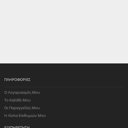
ΠΛΗΡΟΦΟΡΊΕΣ
Ο Λογαριασμός Μου
Το Καλάθι Μου
Οι Παραγγελίες Μου
Η Λίστα Επιθυμιών Μου
ΕΞΥΠΗΡΈΤΗΣΗ