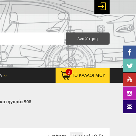
Αναζήτηση
0
ΤΟ ΚΑΛΆΘΙ ΜΟΥ
Α
κατηγορία 508
0,00 €
ΚΑΘΑΡΌ ΣΎΝΟΛΟ:
0,00 €
ΤΕΛΙΚΌ ΣΎΝΟΛΟ: