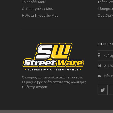
Το Καλάθι Μου
Τρόποι Α
Οι Παραγγελίες Μου
Εξυπηρέτ
Η Λίστα Επιθυμιών Μου
Όροι Χρή
ΣΤΟΙΧΕΊΑ
Κρήτη
21180
info@
Ο κόσμος των ανταλλακτικών είναι εδώ.
Σε μας θα βρείτε ότι ζητάτε στις καλύτερες
τιμές της αγοράς.