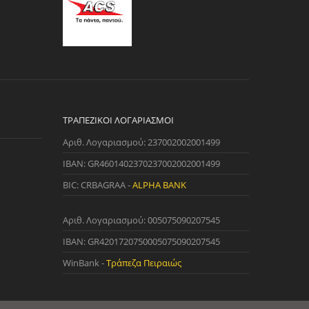
ΤΡΑΠΕΖΙΚΟΊ ΛΟΓΑΡΙΑΣΜΟΊ
Αριθ. Λογαριασμού: 237002002001499
IBAN: GR4601402370237002002001499
BIC: CRBAGRAA -
ALPHA BANK
Αριθ. Λογαριασμού: 005075090207545
IBAN: GR4201720750005075090207545
WinBank -
Τράπεζα Πειραιώς