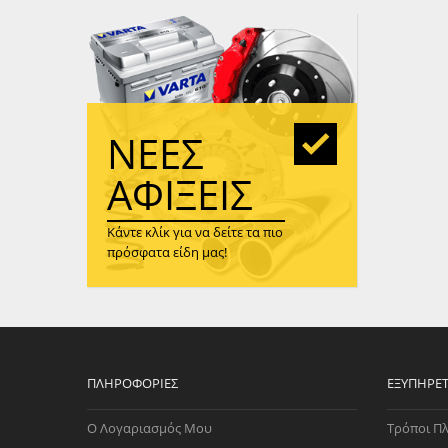
WAST
RENA
ΑΝΤΛ
ΛΕΊΠ
(TURB
ΝΈΕΣ
ΑΝΤΛ
ΑΦΊΞΕΙΣ
Κάντε κλίκ για να δείτε τα πιο
πρόσφατα είδη μας!
ΠΛΗΡΟΦΟΡΊΕΣ
ΕΞΥΠΗΡΈ
Ο Λογαριασμός Μου
Τρόποι Π