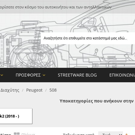
ρίσατε στον κόσμο του αυτοκινήτου και των ανταλλακτικών
ΠΡΟΣΦΟΡΈΣ
STREETWARE BLOG
ΕΠΙΚΟΙΝΩΝΊ
/ Διαχύτης
Peugeot
508
/
/
Υποκατηγορίες που ανήκουν στην 
2 (2018 - )
E
ON DESIGN
Πλέγμα
Λίστα