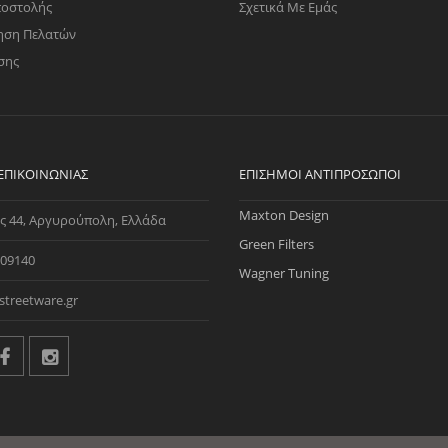
ποστολής
Σχετικά Με Εμάς
ηση Πελατών
σης
 ΕΠΙΚΟΙΝΩΝΊΑΣ
ΕΠΊΣΗΜΟΙ ΑΝΤΙΠΡΌΣΩΠΟΙ
Maxton Design
ς 44, Αργυρούπολη, Ελλάδα
Green Filters
09140
Wagner Tuning
streetware.gr