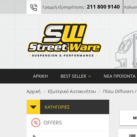
211 800 9140
Γραμμή εξυπηρέτησης :
Καλωσο
ΑΡΧΙΚΉ
BEST SELLER
ΝΈΑ ΠΡΟΪΌΝΤΑ
Αρχική
Εξωτερικό Αυτοκινήτου
Πίσω Diffusers 
/
/
ΚΑΤΗΓΟΡΊΕΣ
Mk
OFFERS
FORG
MAXT