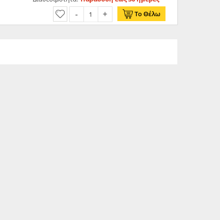
Το Θέλω