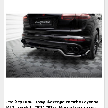
Σποιλερ Πισω Προφυλακτηρα Porsche Cayenne
Mk2 - Facelift - (2014-2018) - Μαυρο Γυαλιστερο -