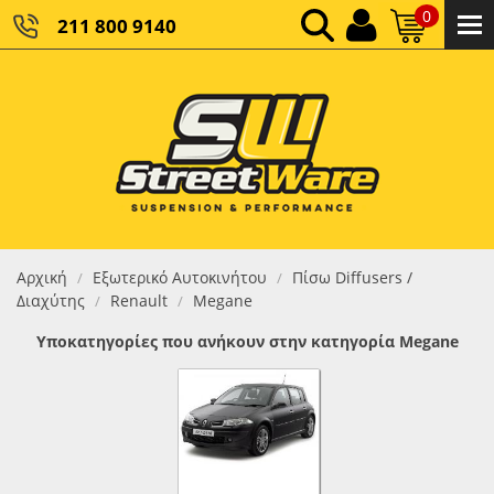
0
211 800 9140
0,00 €
ΚΑΘΑΡΌ ΣΎΝΟΛΟ:
0,00 €
ΤΕΛΙΚΌ ΣΎΝΟΛΟ:
Αρχική
Εξωτερικό Αυτοκινήτου
Πίσω Diffusers /
/
/
Διαχύτης
Renault
Megane
/
/
Υποκατηγορίες που ανήκουν στην κατηγορία Megane