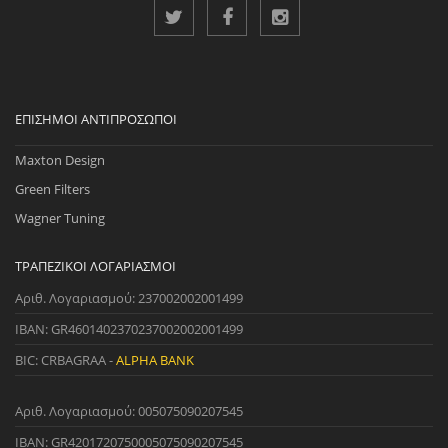
ΕΠΊΣΗΜΟΙ ΑΝΤΙΠΡΌΣΩΠΟΙ
Maxton Design
Green Filters
Wagner Tuning
ΤΡΑΠΕΖΙΚΟΊ ΛΟΓΑΡΙΑΣΜΟΊ
Αριθ. Λογαριασμού: 237002002001499
IBAN: GR4601402370237002002001499
BIC: CRBAGRAA -
ALPHA BANK
Αριθ. Λογαριασμού: 005075090207545
IBAN: GR4201720750005075090207545