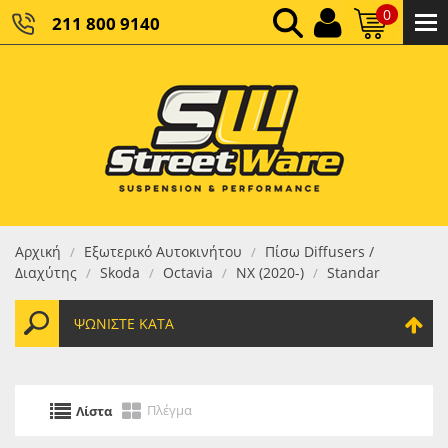
0
211 800 9140
0,00 €
ΚΑΘΑΡΌ ΣΎΝΟΛΟ:
0,00 €
ΤΕΛΙΚΌ ΣΎΝΟΛΟ:
Αρχική
Εξωτερικό Αυτοκινήτου
Πίσω Diffusers /
/
/
Διαχύτης
Skoda
Octavia
NX (2020-)
Standar
/
/
/
/
ΨΩΝΊΣΤΕ ΚΑΤΆ
Πλέγμα
Λίστα