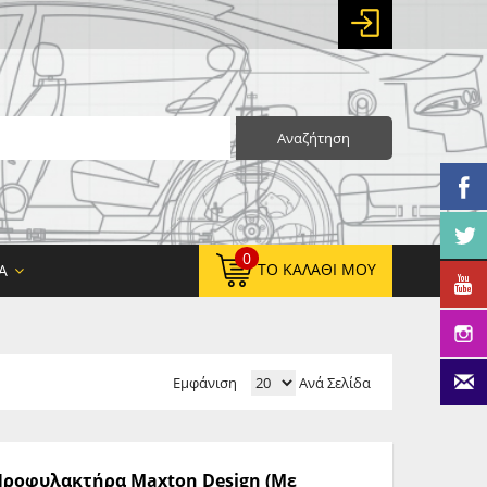
Αναζήτηση
0
ΤΟ ΚΑΛΆΘΙ ΜΟΥ
Α
Εμφάνιση
Ανά Σελίδα
0,00 €
ΚΑΘΑΡΌ ΣΎΝΟΛΟ:
0,00 €
ΤΕΛΙΚΌ ΣΎΝΟΛΟ:
ω Προφυλακτήρα Maxton Design (Με