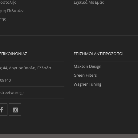
ποστολής
Σχετικά Με Εμάς
ηση Πελατών
σης
 ΕΠΙΚΟΙΝΩΝΊΑΣ
ΕΠΊΣΗΜΟΙ ΑΝΤΙΠΡΌΣΩΠΟΙ
Maxton Design
ς 44, Αργυρούπολη, Ελλάδα
Green Filters
09140
Wagner Tuning
streetware.gr