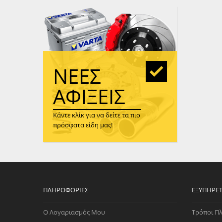
WAST
RENA
ΑΝΤΛ
ΛΕΊΠ
(TURB
ΝΈΕΣ
ΑΝΤΛ
ΑΦΊΞΕΙΣ
Κάντε κλίκ για να δείτε τα πιο
πρόσφατα είδη μας!
ΠΛΗΡΟΦΟΡΊΕΣ
ΕΞΥΠΗΡΈ
Ο Λογαριασμός Μου
Τρόποι Π