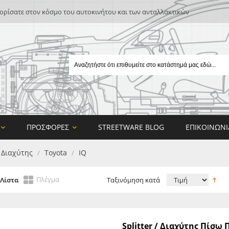
ρίσατε στον κόσμο του αυτοκινήτου και των ανταλλακτικών
ΠΡΟΣΦΟΡΈΣ
STREETWARE BLOG
ΕΠΙΚΟΙΝΩΝΊ
/ Διαχύτης
Toyota
IQ
/
/
Πλέγμα
Λίστα
Ταξινόμηση κατά
E
Splitter / Διαχύτης Πίσ
ON DESIGN