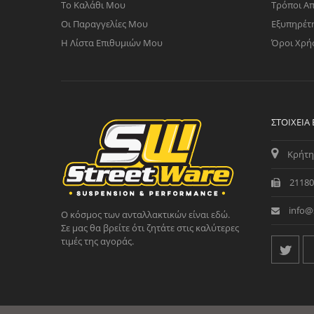
Το Καλάθι Μου
Τρόποι Α
Οι Παραγγελίες Μου
Εξυπηρέτ
Η Λίστα Επιθυμιών Μου
Όροι Χρή
ΣΤΟΙΧΕΊΑ
Κρήτη
21180
info@
Ο κόσμος των ανταλλακτικών είναι εδώ.
Σε μας θα βρείτε ότι ζητάτε στις καλύτερες
τιμές της αγοράς.