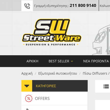
211 800 9140
Γραμμή εξυπηρέτησης :
Καλωσο
ΑΡΧΙΚΉ
BEST SELLER
ΝΈΑ ΠΡΟΪΌΝΤΑ
Αρχική
Εξωτερικό Αυτοκινήτου
Πίσω Diffusers 
/
/
ΚΑΤΗΓΟΡΊΕΣ
OFFERS
FORG
MAXT