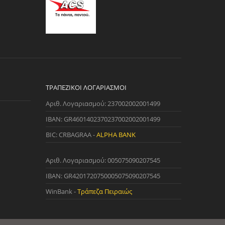
ΤΡΑΠΕΖΙΚΟΊ ΛΟΓΑΡΙΑΣΜΟΊ
Αριθ. Λογαριασμού: 237002002001499
IBAN: GR4601402370237002002001499
BIC: CRBAGRAA -
ALPHA BANK
Αριθ. Λογαριασμού: 005075090207545
IBAN: GR4201720750005075090207545
WinBank -
Τράπεζα Πειραιώς