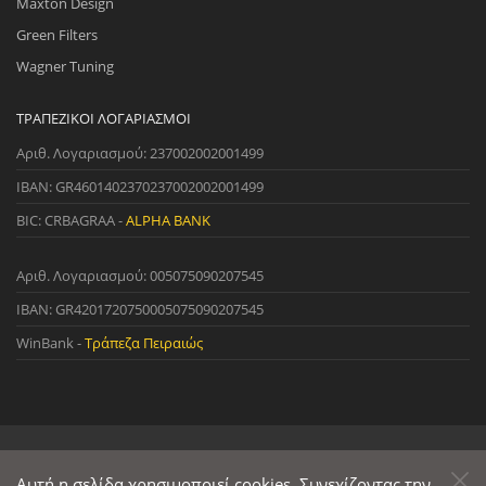
Maxton Design
Green Filters
Wagner Tuning
ΤΡΑΠΕΖΙΚΟΊ ΛΟΓΑΡΙΑΣΜΟΊ
Αριθ. Λογαριασμού: 237002002001499
IBAN: GR4601402370237002002001499
BIC: CRBAGRAA -
ALPHA BANK
Αριθ. Λογαριασμού: 005075090207545
IBAN: GR4201720750005075090207545
WinBank -
Τράπεζα Πειραιώς
© 2022 StreetWare. All Rights Reserved. | Designed and Developed
by
Αυτή η σελίδα χρησιμοποιεί cookies. Συνεχίζοντας την