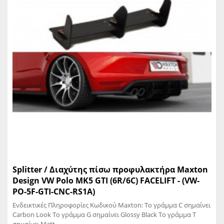
Splitter / Διαχύτης πίσω προφυλακτήρα Maxton
Design VW Polo MK5 GTI (6R/6C) FACELIFT - (VW-
PO-5F-GTI-CNC-RS1A)
Ενδεικτικές Πληροφορίες Κωδικού Maxton: Το γράμμα C σημαίνει
Carbon Look Το γράμμα G σημαίνει Glossy Black Το γράμμα T
σημαίνει Matt