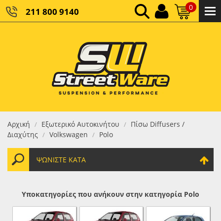
0
211 800 9140
0,00 €
ΚΑΘΑΡΌ ΣΎΝΟΛΟ:
0,00 €
ΤΕΛΙΚΌ ΣΎΝΟΛΟ:
Αρχική
Εξωτερικό Αυτοκινήτου
Πίσω Diffusers /
/
/
Διαχύτης
Volkswagen
Polo
/
/
ΨΩΝΊΣΤΕ ΚΑΤΆ
Υποκατηγορίες που ανήκουν στην κατηγορία Polo