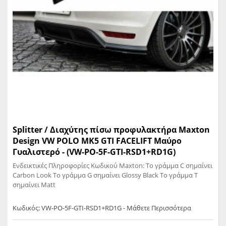
Splitter / Διαχύτης πίσω προφυλακτήρα Maxton
Design VW POLO MK5 GTI FACELIFT Μαύρο
Γυαλιστερό - (VW-PO-5F-GTI-RSD1+RD1G)
Ενδεικτικές Πληροφορίες Κωδικού Maxton: Το γράμμα C σημαίνει
Carbon Look Το γράμμα G σημαίνει Glossy Black Το γράμμα T
σημαίνει Matt
Κωδικός: VW-PO-5F-GTI-RSD1+RD1G - Μάθετε Περισσότερα