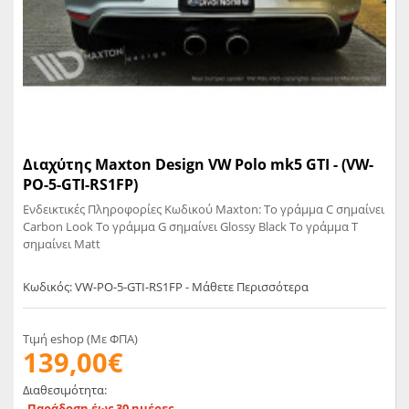
Διαχύτης Maxton Design VW Polo mk5 GTI - (VW-
PO-5-GTI-RS1FP)
Ενδεικτικές Πληροφορίες Κωδικού Maxton: Το γράμμα C σημαίνει
Carbon Look Το γράμμα G σημαίνει Glossy Black Το γράμμα T
σημαίνει Matt
Κωδικός: VW-PO-5-GTI-RS1FP - Μάθετε Περισσότερα
Τιμή eshop (Με ΦΠΑ)
139,00€
Διαθεσιμότητα:
Παράδοση έως 30 ημέρες