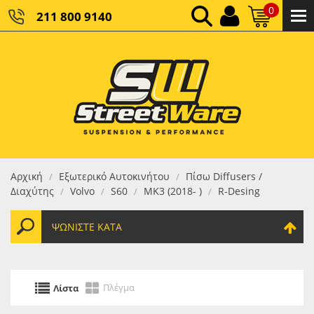
0
211 800 9140
0,00 €
ΚΑΘΑΡΌ ΣΎΝΟΛΟ:
0,00 €
ΤΕΛΙΚΌ ΣΎΝΟΛΟ:
Αρχική
Εξωτερικό Αυτοκινήτου
Πίσω Diffusers /
/
/
Διαχύτης
Volvo
S60
MK3 (2018- )
R-Desing
/
/
/
/
ΨΩΝΊΣΤΕ ΚΑΤΆ
Πλέγμα
Λίστα