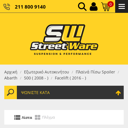
0
211 800 9140
0,00 €
ΚΑΘΑΡΌ ΣΎΝΟΛΟ:
0,00 €
ΤΕΛΙΚΌ ΣΎΝΟΛΟ:
Αρχική
Εξωτερικό Αυτοκινήτου
Πλαϊνά Πίσω Spoiler
/
/
/
Abarth
500 ( 2008 - )
Facelift ( 2016 - )
/
/
ΨΩΝΊΣΤΕ ΚΑΤΆ
Πλέγμα
Λίστα