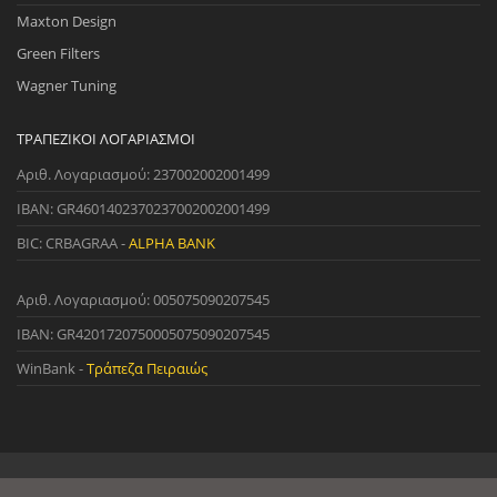
Maxton Design
Green Filters
Wagner Tuning
ΤΡΑΠΕΖΙΚΟΊ ΛΟΓΑΡΙΑΣΜΟΊ
Αριθ. Λογαριασμού: 237002002001499
IBAN: GR4601402370237002002001499
BIC: CRBAGRAA -
ALPHA BANK
Αριθ. Λογαριασμού: 005075090207545
IBAN: GR4201720750005075090207545
WinBank -
Τράπεζα Πειραιώς
© 2022 StreetWare. All Rights Reserved. | Designed and Developed
by