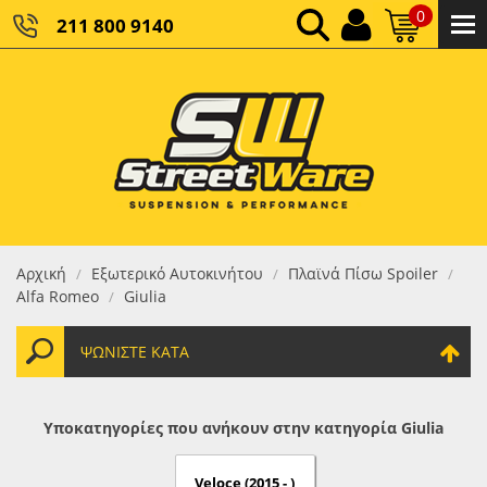
0
211 800 9140
0,00 €
ΚΑΘΑΡΌ ΣΎΝΟΛΟ:
0,00 €
ΤΕΛΙΚΌ ΣΎΝΟΛΟ:
Αρχική
Εξωτερικό Αυτοκινήτου
Πλαϊνά Πίσω Spoiler
/
/
/
Alfa Romeo
Giulia
/
ΨΩΝΊΣΤΕ ΚΑΤΆ
Υποκατηγορίες που ανήκουν στην κατηγορία Giulia
Veloce (2015 - )