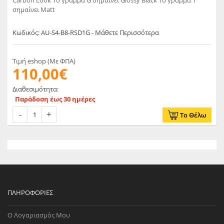
Carbon Look Το γράμμα G σημαίνει Glossy Black Το γράμμα T
σημαίνει Matt
Κωδικός: AU-S4-B8-RSD1G - Μάθετε Περισσότερα
Τιμή eshop (Με ΦΠΑ)
110,00€
Διαθεσιμότητα:
Παράδοση έως 30 ημέρες
Το Θέλω
ΠΛΗΡΟΦΟΡΊΕΣ
Ο Λογαριασμός Μου