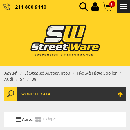
0
211 800 9140
0,00 €
ΚΑΘΑΡΌ ΣΎΝΟΛΟ:
0,00 €
ΤΕΛΙΚΌ ΣΎΝΟΛΟ:
Αρχική
Εξωτερικό Αυτοκινήτου
Πλαϊνά Πίσω Spoiler
/
/
/
Audi
S4
B8
/
/
ΨΩΝΊΣΤΕ ΚΑΤΆ
Πλέγμα
Λίστα