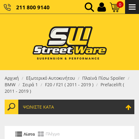
0
211 800 9140
0,00 €
ΚΑΘΑΡΌ ΣΎΝΟΛΟ:
0,00 €
ΤΕΛΙΚΌ ΣΎΝΟΛΟ:
Αρχική
Εξωτερικό Αυτοκινήτου
Πλαϊνά Πίσω Spoiler
/
/
/
BMW
Σειρά 1
F20 / F21 ( 2011 - 2019 )
Prefacelift (
/
/
/
2011 - 2019 )
ΨΩΝΊΣΤΕ ΚΑΤΆ
Πλέγμα
Λίστα