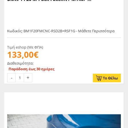
(BM1F20FMCNC-RSD2B+RSF1G)
Κωδικός: BM1F20FMCNC-RSD2B+RSF1G - Μάθετε Περισσότερα
Τιμή eshop (Με ΦΠΑ)
133,00€
Διαθεσιμότητα:
Παράδοση έως 30 ημέρες
Το Θέλω